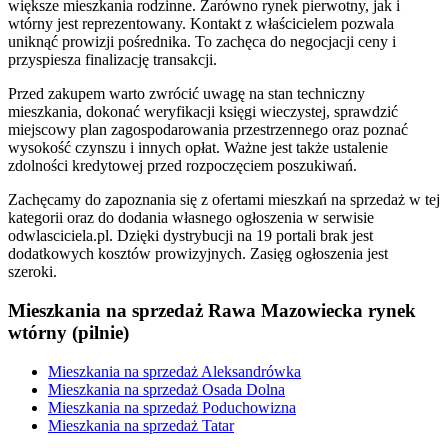
większe mieszkania rodzinne. Zarówno rynek pierwotny, jak i
wtórny jest reprezentowany. Kontakt z właścicielem pozwala
uniknąć prowizji pośrednika. To zachęca do negocjacji ceny i
przyspiesza finalizację transakcji.
Przed zakupem warto zwrócić uwagę na stan techniczny
mieszkania, dokonać weryfikacji księgi wieczystej, sprawdzić
miejscowy plan zagospodarowania przestrzennego oraz poznać
wysokość czynszu i innych opłat. Ważne jest także ustalenie
zdolności kredytowej przed rozpoczęciem poszukiwań.
Zachęcamy do zapoznania się z ofertami mieszkań na sprzedaż w tej
kategorii oraz do dodania własnego ogłoszenia w serwisie
odwlasciciela.pl. Dzięki dystrybucji na 19 portali brak jest
dodatkowych kosztów prowizyjnych. Zasięg ogłoszenia jest
szeroki.
Mieszkania na sprzedaż Rawa Mazowiecka rynek
wtórny (pilnie)
Mieszkania na sprzedaż Aleksandrówka
Mieszkania na sprzedaż Osada Dolna
Mieszkania na sprzedaż Poduchowizna
Mieszkania na sprzedaż Tatar