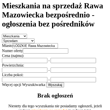
Mieszkania na sprzedaż Rawa
Mazowiecka bezpośrednio
-
ogłoszenia bez pośredników
Miasto
Numer oferty
Cena (najmu):
-
Powierzchnia:
-
Liczba pokoi:
-
Więcej opcji
Wyszukiwarka
Wyszukaj
Brak ogłoszeń
Niestety dla tego wyszukania nie posiadamy ogłoszeń, jeżeli