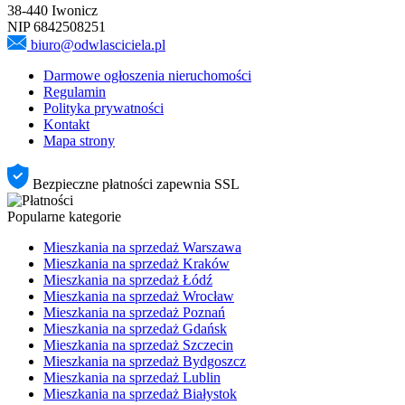
38-440 Iwonicz
NIP 6842508251
biuro@odwlasciciela.pl
Darmowe ogłoszenia nieruchomości
Regulamin
Polityka prywatności
Kontakt
Mapa strony
Bezpieczne płatności zapewnia SSL
Popularne kategorie
Mieszkania na sprzedaż Warszawa
Mieszkania na sprzedaż Kraków
Mieszkania na sprzedaż Łódź
Mieszkania na sprzedaż Wrocław
Mieszkania na sprzedaż Poznań
Mieszkania na sprzedaż Gdańsk
Mieszkania na sprzedaż Szczecin
Mieszkania na sprzedaż Bydgoszcz
Mieszkania na sprzedaż Lublin
Mieszkania na sprzedaż Białystok