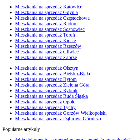
Mieszkania na sprzedaż Katowice
Mieszkania na sprzedaż Gdynia
Mieszkania na sprzedaż Częstochowa
Mieszkania na sprzedaż Radom
Mieszkania na sprzedaż Sosnowiec
Mieszkania na sprzedaż Toruń
Mieszkania na sprzedaż Kielce
Mieszkania na sprzedaż Rzeszów
Mieszkania na sprzedaż Gliwice
Mieszkania na sprzedaż Zabrze
Mieszkania na sprzedaż Olsztyn
Mieszkania na sprzedaż Bielsko-Biała
Mieszkania na sprzedaż Bytom
Mieszkania na sprzedaż Zielona Góra
Mieszkania na sprzedaż Rybnik
Mieszkania na sprzedaż Ruda Śląska
Mieszkania na sprzedaż Opole
Mieszkania na sprzedaż Tychy
Mieszkania na sprzedaż Gorzów Wielkopolski
Mieszkania na sprzedaż Dąbrowa Górnicza
Popularne artykuły
Jakie dokumenty są potrzebne przy sprzedaży mieszkania?