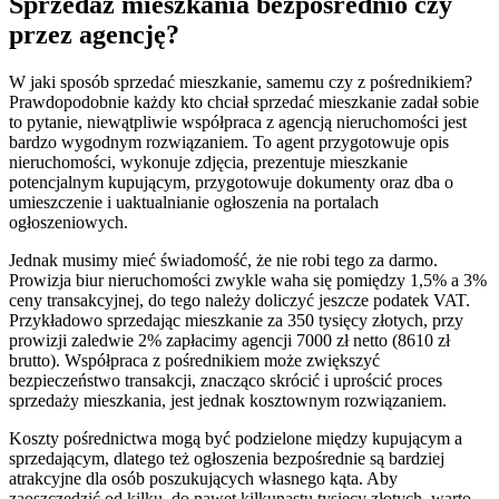
Sprzedaż mieszkania bezpośrednio czy
przez agencję?
W jaki sposób sprzedać mieszkanie, samemu czy z pośrednikiem?
Prawdopodobnie każdy kto chciał sprzedać mieszkanie zadał sobie
to pytanie, niewątpliwie współpraca z agencją nieruchomości jest
bardzo wygodnym rozwiązaniem. To agent przygotowuje opis
nieruchomości, wykonuje zdjęcia, prezentuje mieszkanie
potencjalnym kupującym, przygotowuje dokumenty oraz dba o
umieszczenie i uaktualnianie ogłoszenia na portalach
ogłoszeniowych.
Jednak musimy mieć świadomość, że nie robi tego za darmo.
Prowizja biur nieruchomości zwykle waha się pomiędzy 1,5% a 3%
ceny transakcyjnej, do tego należy doliczyć jeszcze podatek VAT.
Przykładowo sprzedając mieszkanie za 350 tysięcy złotych, przy
prowizji zaledwie 2% zapłacimy agencji 7000 zł netto (8610 zł
brutto). Współpraca z pośrednikiem może zwiększyć
bezpieczeństwo transakcji, znacząco skrócić i uprościć proces
sprzedaży mieszkania, jest jednak kosztownym rozwiązaniem.
Koszty pośrednictwa mogą być podzielone między kupującym a
sprzedającym, dlatego też ogłoszenia bezpośrednie są bardziej
atrakcyjne dla osób poszukujących własnego kąta. Aby
zaoszczędzić od kilku, do nawet kilkunastu tysięcy złotych, warto