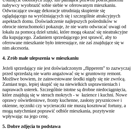
nabywcy wyobrazić sobie siebie w oferowanym mieszkaniu.
Odwracające uwagę dekoracje utrudniają skupienie się
oglądającego na wyróżniających się i szczególnie atrakcyjnych
aspektach domu. Doświadczenie najlepszych pośredników w
obrocie nieruchomości pokazuje, że nie warto odwracać uwagi od
lokalu za pomocą dzieł sztuki, które mogą okazać się nieatrakcyjne
dla kupującego. Zadaniem sprzedającego jest sprawić, aby to
oferowane mieszkanie było interesujące, nie zaś znajdujące się w
nim akcesoria.
4. Zrób małe ulepszenia w mieszkaniu
Jeżeli sprzedający nie jest doświadczonym „flipperem” to zazwyczaj
przed sprzedażą nie warto angażować się w gruntowny remont.
Możliwe bowiem, że zainwestowane środki nigdy się nie zwrócą.
Zamiast tego, lepiej skupić się na niewielkich usprawnieniach i
naprawach usterek. Szczególnie istotne są drobne niedociągnięcia,
które znajdują się w sterach mokrych - w łazience i kuchni. Nowe
oprawy oświetleniowe, fronty kuchenne, zasłony prysznicowe i
okienne, ręczniki czy wycieraczki nie muszą kosztować fortuny, a
mogą natychmiast poprawić odbiór mieszkania, pozytywnie
wpływając na jego cenę.
5. Dobre zdjęcia to podstawa