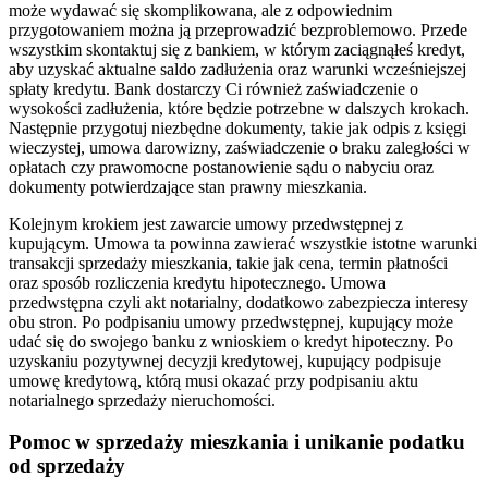
może wydawać się skomplikowana, ale z odpowiednim
przygotowaniem można ją przeprowadzić bezproblemowo. Przede
wszystkim skontaktuj się z bankiem, w którym zaciągnąłeś kredyt,
aby uzyskać aktualne saldo zadłużenia oraz warunki wcześniejszej
spłaty kredytu. Bank dostarczy Ci również zaświadczenie o
wysokości zadłużenia, które będzie potrzebne w dalszych krokach.
Następnie przygotuj niezbędne dokumenty, takie jak odpis z księgi
wieczystej, umowa darowizny, zaświadczenie o braku zaległości w
opłatach czy prawomocne postanowienie sądu o nabyciu oraz
dokumenty potwierdzające stan prawny mieszkania.
Kolejnym krokiem jest zawarcie umowy przedwstępnej z
kupującym. Umowa ta powinna zawierać wszystkie istotne warunki
transakcji sprzedaży mieszkania, takie jak cena, termin płatności
oraz sposób rozliczenia kredytu hipotecznego. Umowa
przedwstępna czyli akt notarialny, dodatkowo zabezpiecza interesy
obu stron. Po podpisaniu umowy przedwstępnej, kupujący może
udać się do swojego banku z wnioskiem o kredyt hipoteczny. Po
uzyskaniu pozytywnej decyzji kredytowej, kupujący podpisuje
umowę kredytową, którą musi okazać przy podpisaniu aktu
notarialnego sprzedaży nieruchomości.
Pomoc w sprzedaży mieszkania i unikanie podatku
od sprzedaży