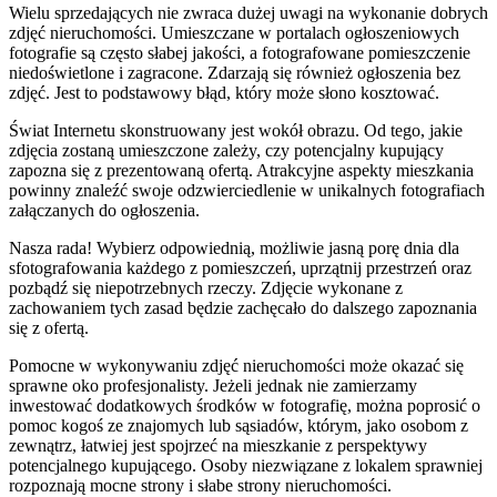
Wielu sprzedających nie zwraca dużej uwagi na wykonanie dobrych
zdjęć nieruchomości. Umieszczane w portalach ogłoszeniowych
fotografie są często słabej jakości, a fotografowane pomieszczenie
niedoświetlone i zagracone. Zdarzają się również ogłoszenia bez
zdjęć. Jest to podstawowy błąd, który może słono kosztować.
Świat Internetu skonstruowany jest wokół obrazu. Od tego, jakie
zdjęcia zostaną umieszczone zależy, czy potencjalny kupujący
zapozna się z prezentowaną ofertą. Atrakcyjne aspekty mieszkania
powinny znaleźć swoje odzwierciedlenie w unikalnych fotografiach
załączanych do ogłoszenia.
Nasza rada! Wybierz odpowiednią, możliwie jasną porę dnia dla
sfotografowania każdego z pomieszczeń, uprzątnij przestrzeń oraz
pozbądź się niepotrzebnych rzeczy. Zdjęcie wykonane z
zachowaniem tych zasad będzie zachęcało do dalszego zapoznania
się z ofertą.
Pomocne w wykonywaniu zdjęć nieruchomości może okazać się
sprawne oko profesjonalisty. Jeżeli jednak nie zamierzamy
inwestować dodatkowych środków w fotografię, można poprosić o
pomoc kogoś ze znajomych lub sąsiadów, którym, jako osobom z
zewnątrz, łatwiej jest spojrzeć na mieszkanie z perspektywy
potencjalnego kupującego. Osoby niezwiązane z lokalem sprawniej
rozpoznają mocne strony i słabe strony nieruchomości.