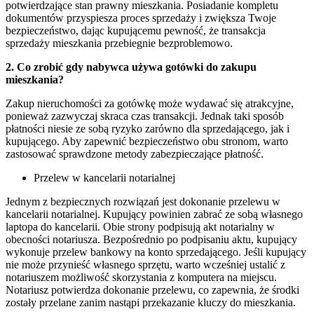
potwierdzające stan prawny mieszkania. Posiadanie kompletu
dokumentów przyspiesza proces sprzedaży i zwiększa Twoje
bezpieczeństwo, dając kupującemu pewność, że transakcja
sprzedaży mieszkania przebiegnie bezproblemowo.
2. Co zrobić gdy nabywca używa gotówki do zakupu
mieszkania?
Zakup nieruchomości za gotówkę może wydawać się atrakcyjne,
ponieważ zazwyczaj skraca czas transakcji. Jednak taki sposób
płatności niesie ze sobą ryzyko zarówno dla sprzedającego, jak i
kupującego. Aby zapewnić bezpieczeństwo obu stronom, warto
zastosować sprawdzone metody zabezpieczające płatność.
Przelew w kancelarii notarialnej
Jednym z bezpiecznych rozwiązań jest dokonanie przelewu w
kancelarii notarialnej. Kupujący powinien zabrać ze sobą własnego
laptopa do kancelarii. Obie strony podpisują akt notarialny w
obecności notariusza. Bezpośrednio po podpisaniu aktu, kupujący
wykonuje przelew bankowy na konto sprzedającego. Jeśli kupujący
nie może przynieść własnego sprzętu, warto wcześniej ustalić z
notariuszem możliwość skorzystania z komputera na miejscu.
Notariusz potwierdza dokonanie przelewu, co zapewnia, że środki
zostały przelane zanim nastąpi przekazanie kluczy do mieszkania.