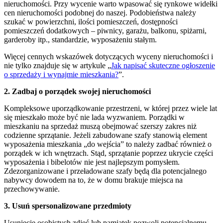
nieruchomości. Przy wycenie warto wpasować się rynkowe widełki
cen nieruchomości podobnej do naszej. Podobieństwa należy
szukać w powierzchni, ilości pomieszczeń, dostępności
pomieszczeń dodatkowych – piwnicy, garażu, balkonu, spiżarni,
garderoby itp., standardzie, wyposażeniu stałym.
Więcej cennych wskazówek dotyczących wyceny nieruchomości i
nie tylko znajduje się w artykule „
Jak napisać skuteczne ogłoszenie
o sprzedaży i wynajmie mieszkania?
”.
2. Zadbaj o porządek swojej nieruchomości
Kompleksowe uporządkowanie przestrzeni, w której przez wiele lat
się mieszkało może być nie lada wyzwaniem. Porządki w
mieszkaniu na sprzedaż muszą obejmować szerszy zakres niż
codzienne sprzątanie. Jeżeli zabudowane szafy stanowią element
wyposażenia mieszkania „do wejścia” to należy zadbać również o
porządek w ich wnętrzach. Stąd, sprzątanie poprzez ukrycie części
wyposażenia i bibelotów nie jest najlepszym pomysłem.
Zdezorganizowane i przeładowane szafy będą dla potencjalnego
nabywcy dowodem na to, że w domu brakuje miejsca na
przechowywanie.
3. Usuń spersonalizowane przedmioty
Usunięcie osobistych zdjęć lub pamiątek pozwoli potencjalnemu