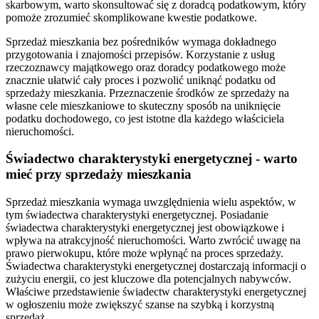
skarbowym, warto skonsultować się z doradcą podatkowym, który
pomoże zrozumieć skomplikowane kwestie podatkowe.
Sprzedaż mieszkania bez pośredników wymaga dokładnego
przygotowania i znajomości przepisów. Korzystanie z usług
rzeczoznawcy majątkowego oraz doradcy podatkowego może
znacznie ułatwić cały proces i pozwolić uniknąć podatku od
sprzedaży mieszkania. Przeznaczenie środków ze sprzedaży na
własne cele mieszkaniowe to skuteczny sposób na uniknięcie
podatku dochodowego, co jest istotne dla każdego właściciela
nieruchomości.
Świadectwo charakterystyki energetycznej - warto
mieć przy sprzedaży mieszkania
Sprzedaż mieszkania wymaga uwzględnienia wielu aspektów, w
tym świadectwa charakterystyki energetycznej. Posiadanie
świadectwa charakterystyki energetycznej jest obowiązkowe i
wpływa na atrakcyjność nieruchomości. Warto zwrócić uwagę na
prawo pierwokupu, które może wpłynąć na proces sprzedaży.
Świadectwa charakterystyki energetycznej dostarczają informacji o
zużyciu energii, co jest kluczowe dla potencjalnych nabywców.
Właściwe przedstawienie świadectw charakterystyki energetycznej
w ogłoszeniu może zwiększyć szanse na szybką i korzystną
sprzedaż.