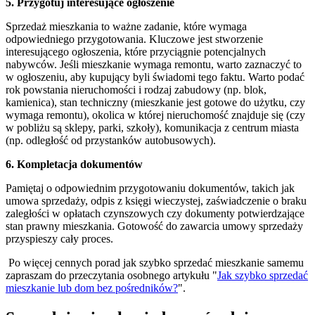
5. Przygotuj interesujące ogłoszenie
Sprzedaż mieszkania to ważne zadanie, które wymaga
odpowiedniego przygotowania. Kluczowe jest stworzenie
interesującego ogłoszenia, które przyciągnie potencjalnych
nabywców. Jeśli mieszkanie wymaga remontu, warto zaznaczyć to
w ogłoszeniu, aby kupujący byli świadomi tego faktu. Warto podać
rok powstania nieruchomości i rodzaj zabudowy (np. blok,
kamienica), stan techniczny (mieszkanie jest gotowe do użytku, czy
wymaga remontu), okolica w której nieruchomość znajduje się (czy
w pobliżu są sklepy, parki, szkoły), komunikacja z centrum miasta
(np. odległość od przystanków autobusowych).
6. Kompletacja dokumentów
Pamiętaj o odpowiednim przygotowaniu dokumentów, takich jak
umowa sprzedaży, odpis z księgi wieczystej, zaświadczenie o braku
zaległości w opłatach czynszowych czy dokumenty potwierdzające
stan prawny mieszkania. Gotowość do zawarcia umowy sprzedaży
przyspieszy cały proces.
Po więcej cennych porad jak szybko sprzedać mieszkanie samemu
zapraszam do przeczytania osobnego artykułu "
Jak szybko sprzedać
mieszkanie lub dom bez pośredników?
".