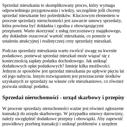
Sprzedaż mieszkania to skomplikowany proces, który wymaga
odpowiedniego przygotowania i wiedzy, szczególnie jeśli chcemy
sprzedać mieszkanie bez pośredników. Kluczowym elementem w
procesie sprzedaży nieruchomości jest zawarcie umowy sprzedaży,
która powinna być dokładna i zgodna z obowiązującymi
przepisami. Warto skorzystać z usług rzeczoznawcy majątkowego,
aby dokładnie oszacować wartość mieszkania, co pomoże w
ustaleniu atrakcyjnej i realistycznej ceny sprzedaży mieszkań.
Podczas sprzedaży mieszkania warto zwrócić uwagę na kwestie
podatkowe, ponieważ sprzedaż mieszkań może wiązać się z
koniecznością zapłaty podatku dochodowego. Jak uniknąć
dodatkowych opłat podatkowych? Istnieje kilka możliwości.
Jednym ze sposobów jest sprzedaż mieszkania po upływie pięciu lat
od jego nabycia. Innym rozwiązaniem jest przeznaczenie środków
uzyskanych ze sprzedaży na własne cele mieszkaniowe, co również
pozwala uniknąć podatku.
Sprzedaż nieruchomości - urząd skarbowy i przepisy
W procesie sprzedaży nieruchomości ważne jest również zgłoszenie
transakcji do urzędu skarbowego. W przypadku umowy darowizny,
należy uwzględnić dodatkowe przepisy i obowiązki. Aby zapewnić
prawidłowy przebieg transakcji i uniknąć problemów z urzędem