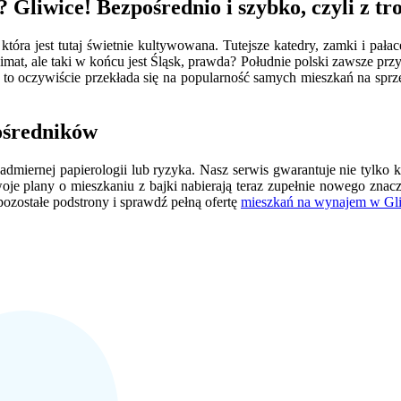
 Gliwice! Bezpośrednio i szybko, czyli z t
 która jest tutaj świetnie kultywowana. Tutejsze katedry, zamki i pał
imat, ale taki w końcu jest Śląsk, prawda? Południe polski zawsze prz
to oczywiście przekłada się na popularność samych mieszkań na sprzed
ośredników
admiernej papierologii lub ryzyka. Nasz serwis gwarantuje nie tylko k
oje plany o mieszkaniu z bajki nabierają teraz zupełnie nowego zna
ozostałe podstrony i sprawdź pełną ofertę
mieszkań na wynajem w Gl