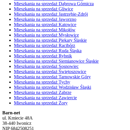
Mieszkania na sprzedaż Dąbrowa Górnicza
Mieszkania na sprzedaż Gliwice
Mieszkania na sprzedaż Jastrzębie-Zdrój
Mieszkania na sprzedaż Jaworzno
Mieszkania na sprzedaż Katowice
Mieszkania na sprzedaż Mikołów
Mieszkania na sprzedaż Mysłowice
Mieszkania na sprzedaż Piekary Śląskie
Mieszkania na sprzedaż Racibórz
Mieszkania na sprzedaż Ruda Śląska
Mieszkania na sprzedaż Rybnik
Mieszkania na sprzedaż Siemianowice Śląskie
Mieszkania na sprzedaż Sosnowiec
Mieszkania na sprzedaż Świętoszowice
Mieszkania na sprzedaż Tarnowskie Góry
Mieszkania na sprzedaż Tychy
Mieszkania na sprzedaż Wodzisław Śląski
Mieszkania na sprzedaż Zabrze
Mieszkania na sprzedaż Zawiercie
Mieszkania na sprzedaż Żory
Barn-net
ul. Kmiecie 48A
38-440 Iwonicz
NIP 6842508251