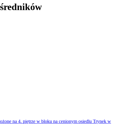
ośredników
łożone na 4. piętrze w bloku na cenionym osiedlu Trynek w