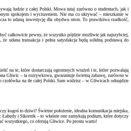
wają ludzie z całej Polski. Mowa tutaj zarówno o studentach, jak i
nionym spokojem i wyciszeniem. Nie ma co ukrywać – mieszkanie w
acza to udaną inwestycję dla obydwu stron. To prawdziwa rzadkość,
być całkowicie pewny, że wszystko pójdzie możliwie jak najszybciej,
że udana transakcja i pełna satysfakcja będą solidną podstawą do
ielić na te, które dostarczają ogromnych wrażeń i te, które pozwalają
trona Gliwic – ta rozrywkowa, gwarantuje świetną zabawę, zarówno w
 to czołówka na tle całej Polski. Sam widzisz – w Gliwicach odnajdzie
e czy kogoś to dziwi? Świetne położenie, idealna komunikacja miejska,
c: Łabędy i Sikornik – to właśnie one zamykają podium, które dotyczy
ać wszystkiego, co oferują Gliwice. Po prostu warto!