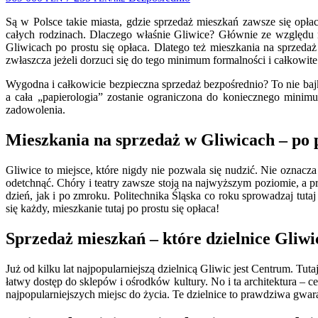
Są w Polsce takie miasta, gdzie sprzedaż mieszkań zawsze się opła
całych rodzinach. Dlaczego właśnie Gliwice? Głównie ze względu
Gliwicach po prostu się opłaca. Dlatego też mieszkania na sprzed
zwłaszcza jeżeli dorzuci się do tego minimum formalności i całkowit
Wygodna i całkowicie bezpieczna sprzedaż bezpośrednio? To nie bajk
a cała „papierologia” zostanie ograniczona do koniecznego minim
zadowolenia.
Mieszkania na sprzedaż w Gliwicach – po 
Gliwice to miejsce, które nigdy nie pozwala się nudzić. Nie oznacza 
odetchnąć. Chóry i teatry zawsze stoją na najwyższym poziomie, a 
dzień, jak i po zmroku. Politechnika Śląska co roku sprowadzaj tutaj
się każdy, mieszkanie tutaj po prostu się opłaca!
Sprzedaż mieszkań – które dzielnice Gliwi
Już od kilku lat najpopularniejszą dzielnicą Gliwic jest Centrum. Tu
łatwy dostęp do sklepów i ośrodków kultury. No i ta architektura – 
najpopularniejszych miejsc do życia. Te dzielnice to prawdziwa gwar