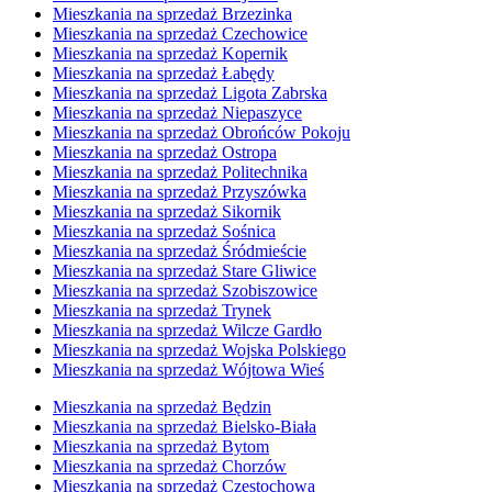
Mieszkania na sprzedaż Brzezinka
Mieszkania na sprzedaż Czechowice
Mieszkania na sprzedaż Kopernik
Mieszkania na sprzedaż Łabędy
Mieszkania na sprzedaż Ligota Zabrska
Mieszkania na sprzedaż Niepaszyce
Mieszkania na sprzedaż Obrońców Pokoju
Mieszkania na sprzedaż Ostropa
Mieszkania na sprzedaż Politechnika
Mieszkania na sprzedaż Przyszówka
Mieszkania na sprzedaż Sikornik
Mieszkania na sprzedaż Sośnica
Mieszkania na sprzedaż Śródmieście
Mieszkania na sprzedaż Stare Gliwice
Mieszkania na sprzedaż Szobiszowice
Mieszkania na sprzedaż Trynek
Mieszkania na sprzedaż Wilcze Gardło
Mieszkania na sprzedaż Wojska Polskiego
Mieszkania na sprzedaż Wójtowa Wieś
Mieszkania na sprzedaż Będzin
Mieszkania na sprzedaż Bielsko-Biała
Mieszkania na sprzedaż Bytom
Mieszkania na sprzedaż Chorzów
Mieszkania na sprzedaż Częstochowa