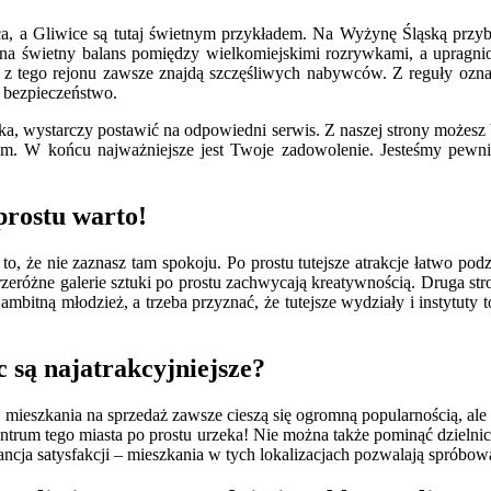
ca, a Gliwice są tutaj świetnym przykładem. Na Wyżynę Śląską przyby
 na świetny balans pomiędzy wielkomiejskimi rozrywkami, a uprag
aż z tego rejonu zawsze znajdą szczęśliwych nabywców. Z reguły ozn
e bezpieczeństwo.
a, wystarczy postawić na odpowiedni serwis. Z naszej strony możesz 
um. W końcu najważniejsze jest Twoje zadowolenie. Jesteśmy pewni, 
prostu warto!
to, że nie zaznasz tam spokoju. Po prostu tutejsze atrakcje łatwo podz
przeróżne galerie sztuki po prostu zachwycają kreatywnością. Druga s
 ambitną młodzież, a trzeba przyznać, że tutejsze wydziały i instytuty
c są najatrakcyjniejsze?
taj mieszkania na sprzedaż zawsze cieszą się ogromną popularnością, al
centrum tego miasta po prostu urzeka! Nie można także pominąć dzielni
ancja satysfakcji – mieszkania w tych lokalizacjach pozwalają spróbow