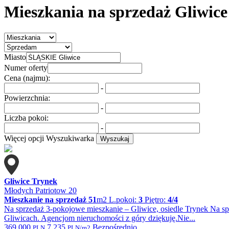
Mieszkania na sprzedaż Gliwice
Miasto
Numer oferty
Cena (najmu):
-
Powierzchnia:
-
Liczba pokoi:
-
Więcej opcji
Wyszukiwarka
Wyszukaj
Gliwice Trynek
Młodych Patriotow 20
Mieszkanie na sprzedaż
51
m2
L.pokoi:
3
Piętro:
4/4
Na sprzedaż 3-pokojowe mieszkanie – Gliwice, osiedle Trynek Na sp
Gliwicach. Agencjom nieruchomości z góry dziękuję.Nie...
369 000
7 235
Bezpośrednio
PLN
PLN/m2