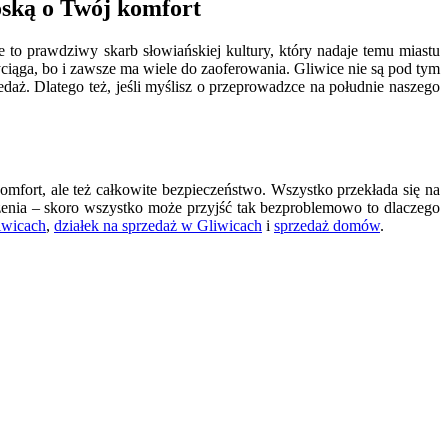
roską o Twój komfort
ace to prawdziwy skarb słowiańskiej kultury, który nadaje temu miastu
yciąga, bo i zawsze ma wiele do zaoferowania. Gliwice nie są pod tym
aż. Dlatego też, jeśli myślisz o przeprowadzce na południe naszego
omfort, ale też całkowite bezpieczeństwo. Wszystko przekłada się na
czenia – skoro wszystko może przyjść tak bezproblemowo to dlaczego
iwicach
,
działek na sprzedaż w Gliwicach
i
sprzedaż domów
.