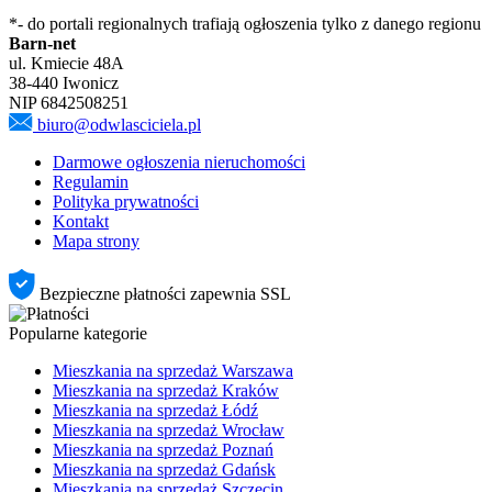
*- do portali regionalnych trafiają ogłoszenia tylko z danego regionu
Barn-net
ul. Kmiecie 48A
38-440 Iwonicz
NIP 6842508251
biuro@odwlasciciela.pl
Darmowe ogłoszenia nieruchomości
Regulamin
Polityka prywatności
Kontakt
Mapa strony
Bezpieczne płatności zapewnia SSL
Popularne kategorie
Mieszkania na sprzedaż Warszawa
Mieszkania na sprzedaż Kraków
Mieszkania na sprzedaż Łódź
Mieszkania na sprzedaż Wrocław
Mieszkania na sprzedaż Poznań
Mieszkania na sprzedaż Gdańsk
Mieszkania na sprzedaż Szczecin