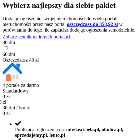
Wybierz najlepszy dla siebie pakiet
Dodając ogłoszenie swojej nieruchomości do wielu portali
nieruchomości przez nasz portal
oszczędzasz do 358,92 zł
w
porównaniu do tego, ile zapłacisz dodając ogłoszenia samodzielnie.
Zobacz cennik na innych portalach
30 dni
60 dni
Oszczędzasz 40 zł
4 portale za darmo
Standardowy
0 zł
0 zł
30
dni /
brutto
0 zł
Publikacja ogłoszenia na:
odwlasciciela.pl, okolica.pl,
sprzedajemy.pl, lento.pl