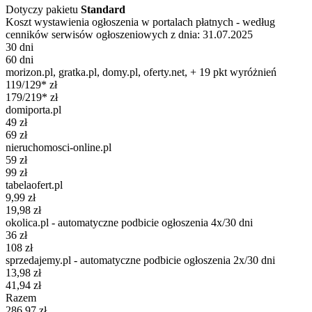
Dotyczy pakietu
Standard
Koszt wystawienia ogłoszenia w portalach płatnych - według
cenników serwisów ogłoszeniowych z dnia: 31.07.2025
30 dni
60 dni
morizon.pl, gratka.pl, domy.pl, oferty.net, + 19 pkt wyróżnień
119/129* zł
179/219* zł
domiporta.pl
49 zł
69 zł
nieruchomosci-online.pl
59 zł
99 zł
tabelaofert.pl
9,99 zł
19,98 zł
okolica.pl - automatyczne podbicie ogłoszenia 4x/30 dni
36 zł
108 zł
sprzedajemy.pl - automatyczne podbicie ogłoszenia 2x/30 dni
13,98 zł
41,94 zł
Razem
286,97 zł