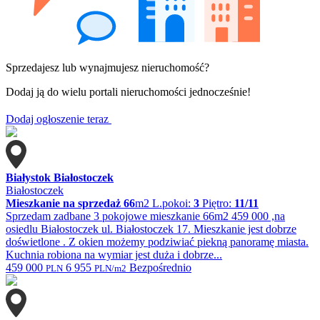
Sprzedajesz lub wynajmujesz nieruchomość?
Dodaj ją do wielu portali nieruchomości jednocześnie!
Dodaj ogłoszenie teraz
Białystok Białostoczek
Białostoczek
Mieszkanie na sprzedaż
66
m2
L.pokoi:
3
Piętro:
11/11
Sprzedam zadbane 3 pokojowe mieszkanie 66m2 459 000 ,na
osiedlu Białostoczek ul. Białostoczek 17. Mieszkanie jest dobrze
doświetlone . Z okien możemy podziwiać piekną panoramę miasta.
Kuchnia robiona na wymiar jest duża i dobrze...
459 000
6 955
Bezpośrednio
PLN
PLN/m2