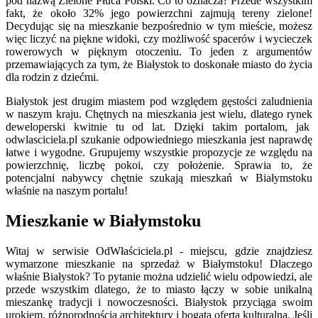
pod nazwą Zielone Płuca Polski. Co to oznacza? Przede wszystkim
fakt, że około 32% jego powierzchni zajmują tereny zielone!
Decydując się na mieszkanie bezpośrednio w tym mieście, możesz
więc liczyć na piękne widoki, czy możliwość spacerów i wycieczek
rowerowych w pięknym otoczeniu. To jeden z argumentów
przemawiających za tym, że Białystok to doskonałe miasto do życia
dla rodzin z dziećmi.
Białystok jest drugim miastem pod względem gęstości zaludnienia
w naszym kraju. Chętnych na mieszkania jest wielu, dlatego rynek
deweloperski kwitnie tu od lat. Dzięki takim portalom, jak
odwlasciciela.pl szukanie odpowiedniego mieszkania jest naprawdę
łatwe i wygodne. Grupujemy wszystkie propozycje ze względu na
powierzchnię, liczbę pokoi, czy położenie. Sprawia to, że
potencjalni nabywcy chętnie szukają mieszkań w Białymstoku
właśnie na naszym portalu!
Mieszkanie w Białymstoku
Witaj w serwisie OdWłaściciela.pl - miejscu, gdzie znajdziesz
wymarzone mieszkanie na sprzedaż w Białymstoku! Dlaczego
właśnie Białystok? To pytanie można udzielić wielu odpowiedzi, ale
przede wszystkim dlatego, że to miasto łączy w sobie unikalną
mieszankę tradycji i nowoczesności. Białystok przyciąga swoim
urokiem, różnorodnością architektury i bogatą ofertą kulturalną. Jeśli