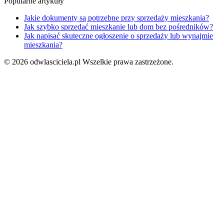
Popularne artykuły
Jakie dokumenty są potrzebne przy sprzedaży mieszkania?
Jak szybko sprzedać mieszkanie lub dom bez pośredników?
Jak napisać skuteczne ogłoszenie o sprzedaży lub wynajmie
mieszkania?
© 2026 odwlasciciela.pl
Wszelkie prawa zastrzeżone.