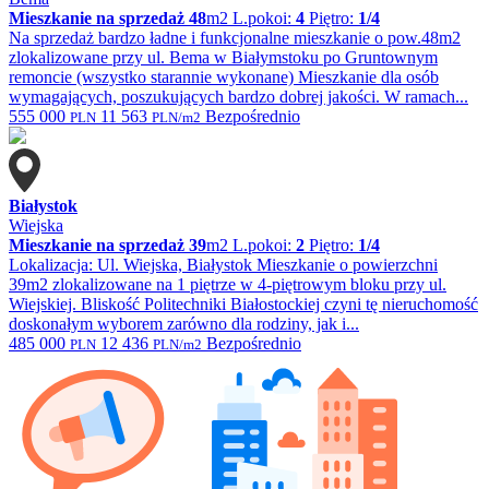
Mieszkanie na sprzedaż
48
m2
L.pokoi:
4
Piętro:
1/4
Na sprzedaż bardzo ładne i funkcjonalne mieszkanie o pow.48m2
zlokalizowane przy ul. Bema w Białymstoku po Gruntownym
remoncie (wszystko starannie wykonane) Mieszkanie dla osób
wymagających, poszukujących bardzo dobrej jakości. W ramach...
555 000
11 563
Bezpośrednio
PLN
PLN/m2
Białystok
Wiejska
Mieszkanie na sprzedaż
39
m2
L.pokoi:
2
Piętro:
1/4
Lokalizacja: Ul. Wiejska, Białystok Mieszkanie o powierzchni
39m2 zlokalizowane na 1 piętrze w 4-piętrowym bloku przy ul.
Wiejskiej. Bliskość Politechniki Białostockiej czyni tę nieruchomość
doskonałym wyborem zarówno dla rodziny, jak i...
485 000
12 436
Bezpośrednio
PLN
PLN/m2