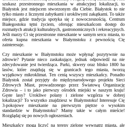
szukasz przestronnego mieszkania w atrakcyjnej lokalizacji, to
Białystok jest miejscem stworzonym dla Ciebie. Białystok to nie
tylko miasto z licznymi zabytkami i urokliwymi zakątkami. To także
miejsce, gdzie tradycja spotyka się z nowoczesnością. Centrum
Białegostoku tętni życiem, oferując mieszkańcom dostęp do
rozmaitych atrakcji kulturalnych, gastronomicznych i rekreacyjnych.
Jeśli marzy Ci się przestronne mieszkanie w samym sercu miasta, to
oferta kupna mieszkania w Białymstoku z pewnością Cię
zainteresuje.
Czy mieszkanie w Białymstoku może wpłynąć pozytywnie na
zdrowie? Pytanie nieco zaskakujące, jednak odpowiedź na nie
zdecydowanie jest twierdząca. Parki, skwery oraz blisko 1800 ha
lasów, które znajdują się w granicach tego miasta, tworzą
wyjątkowy mikroklimat. Ten cenią wszyscy mieszkańcy. Ponadto
Białystok został przyjęty do międzynarodowego projektu Sieci
Zdrowych Miast, prowadzonego przez Światową Organizację
Zdrowia – i to jako pierwszy ośrodek miejski w naszym kraju!
Gęste lasy? Urokliwe polany i zielone wzgórza w dobrej
lokalizacji? To wszystko znajdziesz w Białymstoku!
Interesuje Cię
3-pokojowe mieszkanie na pierwszym piętrze o wysokim
standardzie w Białymstoku?
Mamy takie w całym mieście!
Rozglądaj się po nowych ogłoszeniach.
Mieszkańcy mogą liczyć na tereny zielone wewnątrz miasta, ale