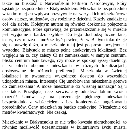
także na bliskość z Narwiańskim Parkiem Narodowym, który
sąsiaduje bezpośrednio z Białymstokiem. Mieszkanie bezpośrednio
w takim miejscu wpływa pozytywnie na wszystkich mieszkańców:
osoby starsze, studentów, czy rodziny z dziećmi. Każdy znajdzie tu
coś dla siebie. Kolejnym atutem są również doskonałe połączenia
komunikacyjne, które sprawiają, że przemieszczanie się w mieście
jest wygodne i bardzo szybkie. Do tego dochodzą liczne kina,
teatry, czy muzea – możesz być pewien, że w Białymstoku dzieje
się naprawdę dużo, a mieszkanie tutaj jest po prostu przyjemne i
wygodne.
Białystok to miasto pełne atrakcyjnych lokalizacji. Bez
względu na to, czy zależy Ci na zamieszkaniu w samym centrum,
blisko centrum handlowego, czy może w spokojniejszej dzielnicy,
nasza oferta obejmuje mieszkania w różnych lokalizacjach,
dostosowane do różnych preferencji. Mieszkania w świetnej
lokalizacji to gwarancja wygodnego dostępu do wszystkich
udogodnień miasta. Interesuje Cię umeblowane mieszkanie gotowe
do zamieszkania? A może mieszkanie do własnej aranżacji? Są u
nas takie. Przeglądaj nasz serwis, aby odnaleźć lokum swoich
marzeń! Umów się na prezentację pięknego mieszkania
bezpośrednio z właścicielem - bez konieczności angażowania
pośredników. Ceny mieszkań są bardzo atrakcyjne! Niezależnie od
metrów kwadratowych. Nie czekaj.
Mieszkanie w Białymstoku to nie tylko kwestia nieruchomości, to
również możliwość uczestniczenia w kulturalnym życiu miasta.