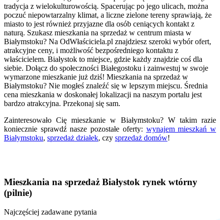
tradycja z wielokulturowością. Spacerując po jego ulicach, można
poczuć niepowtarzalny klimat, a liczne zielone tereny sprawiają, że
miasto to jest również przyjazne dla osób ceniących kontakt z
naturą. Szukasz mieszkania na sprzedaż w centrum miasta w
Białymstoku? Na OdWłaściciela.pl znajdziesz szeroki wybór ofert,
atrakcyjne ceny, i możliwość bezpośredniego kontaktu z
właścicielem. Białystok to miejsce, gdzie każdy znajdzie coś dla
siebie. Dołącz do społeczności Białegostoku i zainwestuj w swoje
wymarzone mieszkanie już dziś! Mieszkania na sprzedaż w
Białymstoku? Nie mogłeś znaleźć się w lepszym miejscu. Średnia
cena mieszkania w doskonałej lokalizacji na naszym portalu jest
bardzo atrakcyjna. Przekonaj się sam.
Zainteresowało Cię mieszkanie w Białymstoku? W takim razie
koniecznie sprawdź nasze pozostałe oferty:
wynajem mieszkań w
Białymstoku
,
sprzedaż działek
, czy
sprzedaż domów
!
Mieszkania na sprzedaż Białystok rynek wtórny
(pilnie)
Najczęściej zadawane pytania