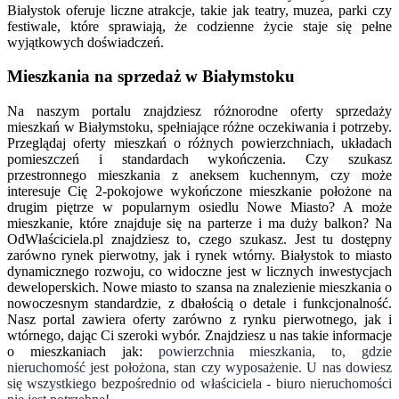
Białystok oferuje liczne atrakcje, takie jak teatry, muzea, parki czy
festiwale, które sprawiają, że codzienne życie staje się pełne
wyjątkowych doświadczeń.
Mieszkania na sprzedaż w Białymstoku
Na naszym portalu znajdziesz różnorodne oferty sprzedaży
mieszkań w Białymstoku, spełniające różne oczekiwania i potrzeby.
Przeglądaj oferty mieszkań o różnych powierzchniach, układach
pomieszczeń i standardach wykończenia. Czy szukasz
przestronnego mieszkania z aneksem kuchennym, czy może
interesuje Cię 2-pokojowe wykończone mieszkanie położone na
drugim piętrze w popularnym osiedlu Nowe Miasto? A może
mieszkanie, które znajduje się na parterze i ma duży balkon? Na
OdWłaściciela.pl znajdziesz to, czego szukasz. Jest tu dostępny
zarówno rynek pierwotny, jak i rynek wtórny. Białystok to miasto
dynamicznego rozwoju, co widoczne jest w licznych inwestycjach
deweloperskich. Nowe miasto to szansa na znalezienie mieszkania o
nowoczesnym standardzie, z dbałością o detale i funkcjonalność.
Nasz portal zawiera oferty zarówno z rynku pierwotnego, jak i
wtórnego, dając Ci szeroki wybór. Znajdziesz u nas takie informacje
o mieszkaniach jak:
powierzchnia mieszkania, to, gdzie
nieruchomość jest położona, stan czy wyposażenie. U nas dowiesz
się wszystkiego bezpośrednio od właściciela - biuro nieruchomości