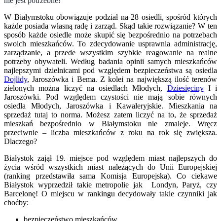
nie jest potrzebne!
W Białymstoku obowiązuje podział na 28 osiedli, spośród których
każde posiada własną radę i zarząd. Skąd takie rozwiązanie? W ten
sposób każde osiedle może skupić się bezpośrednio na potrzebach
swoich mieszkańców. To zdecydowanie usprawnia administrację,
zarządzanie, a przede wszystkim szybkie reagowanie na realne
potrzeby obywateli. Według badania opinii samych mieszkańców
najlepszymi dzielnicami pod względem bezpieczeństwa są osiedla
Dojlidy
, Jaroszówka i Bema. Z kolei na największą ilość terenów
zielonych można liczyć na osiedlach Młodych,
Dziesięciny
I i
Jaroszówki. Pod względem czystości nie mają sobie równych
osiedla Młodych, Jaroszówka i Kawaleryjskie.
Mieszkania na
sprzedaż tutaj to norma.
Możesz zatem liczyć na to, że sprzedaż
mieszkań bezpośrednio w Białymstoku nie zmaleje. Wręcz
przeciwnie – liczba mieszkańców z roku na rok się zwiększa.
Dlaczego?
Białystok zajął 19. miejsce pod względem miast najlepszych do
życia wśród wszystkich miast należących do Unii Europejskiej
(ranking przedstawiła sama Komisja Europejska). Co ciekawe
Białystok wyprzedził takie metropolie jak Londyn, Paryż, czy
Barcelonę! O miejscu w rankingu decydowały takie czynniki jak
choćby:
bezpieczeństwo mieszkańców,