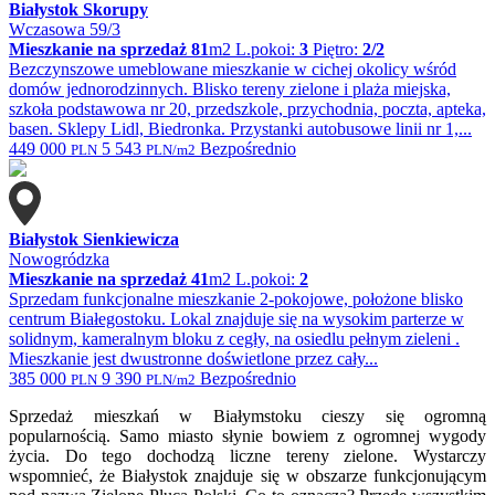
Białystok Skorupy
Wczasowa 59/3
Mieszkanie na sprzedaż
81
m2
L.pokoi:
3
Piętro:
2/2
Bezczynszowe umeblowane mieszkanie w cichej okolicy wśród
domów jednorodzinnych. Blisko tereny zielone i plaża miejska,
szkoła podstawowa nr 20, przedszkole, przychodnia, poczta, apteka,
basen. Sklepy Lidl, Biedronka. Przystanki autobusowe linii nr 1,...
449 000
5 543
Bezpośrednio
PLN
PLN/m2
Białystok Sienkiewicza
Nowogródzka
Mieszkanie na sprzedaż
41
m2
L.pokoi:
2
Sprzedam funkcjonalne mieszkanie 2-pokojowe, położone blisko
centrum Białegostoku. Lokal znajduje się na wysokim parterze w
solidnym, kameralnym bloku z cegły, na osiedlu pełnym zieleni .
Mieszkanie jest dwustronne doświetlone przez cały...
385 000
9 390
Bezpośrednio
PLN
PLN/m2
Sprzedaż mieszkań w Białymstoku cieszy się ogromną
popularnością. Samo miasto słynie bowiem z ogromnej wygody
życia. Do tego dochodzą liczne tereny zielone. Wystarczy
wspomnieć, że Białystok znajduje się w obszarze funkcjonującym