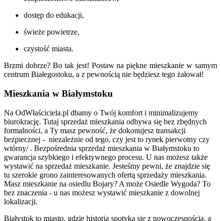
dostęp do edukacji,
świeże powietrze,
czystość miasta.
Brzmi dobrze? Bo tak jest! Postaw na piękne mieszkanie w samym
centrum Białegostoku, a z pewnością nie będziesz tego żałował!
Mieszkania w Białymstoku
Na OdWłaściciela.pl dbamy o Twój komfort i minimalizujemy
biurokrację. Tutaj sprzedaż mieszkania odbywa się bez zbędnych
formalności, a Ty masz pewność, że dokonujesz transakcji
bezpiecznej - niezależnie od tego, czy jest to rynek pierwotny czy
wtórny/ . Bezpośrednia sprzedaż mieszkania w Białymstoku to
gwarancja szybkiego i efektywnego procesu. U nas możesz także
wystawić na sprzedaż mieszkanie. Jesteśmy pewni, że znajdzie się
tu szerokie grono zainteresowanych ofertą sprzedaży mieszkania.
Masz mieszkanie na osiedlu Bojary? A może Osiedle Wygoda? To
bez znaczenia - u nas możesz wystawić mieszkanie z dowolnej
lokalizacji.
Białystok to miasto, gdzie historia spotyka się z nowoczesnością, a