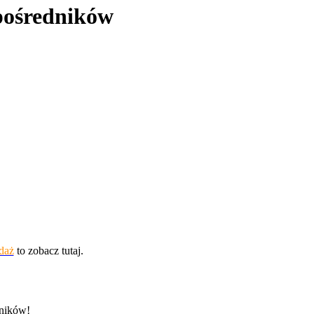
 pośredników
daż
to zobacz tutaj.
dników!