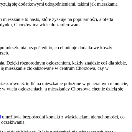
eryzują się dodatkowymi udogodnieniami, takimi jak mieszkania
ieszkanie to hasło, które zyskuje na popularności, a oferta
budynku, Chorzów ma wiele do zaoferowania.
u mieszkania bezpośrednio, co eliminuje dodatkowe koszty
rzeb.
a. Dzięki różnorodnym ogłoszeniom, każdy znajdzie coś dla siebie,
e Cię mieszkanie zlokalizowane w centrum Chorzowa, czy w
esz również trafić na mieszkanie położone w generalnym remoncie,
ę w wielu ogłoszeniach, a mieszkańcy Chorzowa chętnie dzielą się
l
umożliwia bezpośredni kontakt z właścicielami nieruchomości, co
e oczekiwania.