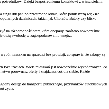
ez pośredników. Dzięki bezpośredniemu kontaktowi z właścicielami,
singli lub par, po przestronne lokale, które pomieszczą większe
pularnych dzielnicach, takich jak Chorzów Batory czy blisko
zyć na różnorodność ofert, które obejmują zarówno nowocześnie
 daje dużą swobodę w zagospodarowaniu wnętrz.
i wybór mieszkań na sprzedaż bez prowizji, co sprawia, że zakupy są
ch lokalizacjach. Wiele mieszkań jest nowocześnie wykończonych, co
łatwo porównasz oferty i znajdziesz coś dla siebie. Każde
ogodny dostęp do transportu publicznego, przystanków autobusowych
rt życia.