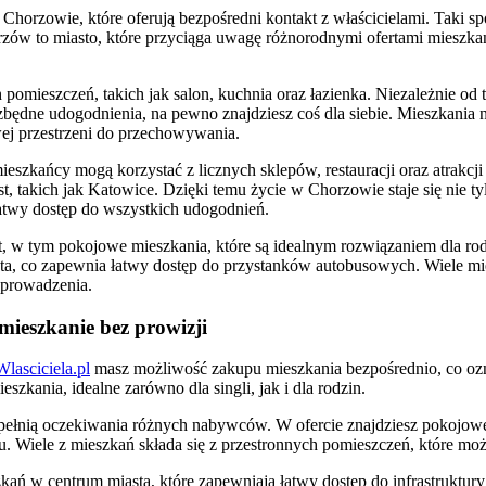
 Chorzowie, które oferują bezpośredni kontakt z właścicielami. Taki 
rzów to miasto, które przyciąga uwagę różnorodnymi ofertami mieszka
h pomieszczeń, takich jak salon, kuchnia oraz łazienka. Niezależnie od
będne udogodnienia, na pewno znajdziesz coś dla siebie. Mieszkania na
ej przestrzeni do przechowywania.
mieszkańcy mogą korzystać z licznych sklepów, restauracji oraz atrakc
t, takich jak Katowice. Dzięki temu życie w Chorzowie staje się nie t
łatwy dostęp do wszystkich udogodnień.
, w tym pokojowe mieszkania, które są idealnym rozwiązaniem dla rod
sta, co zapewnia łatwy dostęp do przystanków autobusowych. Wiele m
wprowadzenia.
mieszkanie bez prowizji
lasciciela.pl
masz możliwość zakupu mieszkania bezpośrednio, co ozna
zkania, idealne zarówno dla singli, jak i dla rodzin.
 spełnią oczekiwania różnych nabywców. W ofercie znajdziesz pokojo
 Wiele z mieszkań składa się z przestronnych pomieszczeń, które mo
kań w centrum miasta, które zapewniają łatwy dostęp do infrastruktur