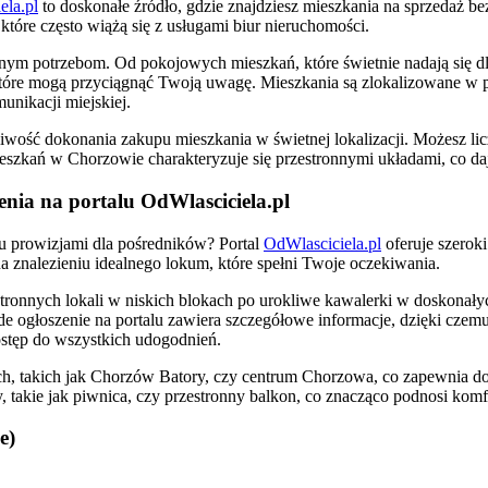
ela.pl
to doskonałe źródło, gdzie znajdziesz mieszkania na sprzedaż b
które często wiążą się z usługami biur nieruchomości.
ym potrzebom. Od pokojowych mieszkań, które świetnie nadają się dla 
óre mogą przyciągnąć Twoją uwagę. Mieszkania są zlokalizowane w po
unikacji miejskiej.
wość dokonania zakupu mieszkania w świetnej lokalizacji. Możesz lic
 mieszkań w Chorzowie charakteryzuje się przestronnymi układami, co
enia na portalu OdWlasciciela.pl
u prowizjami dla pośredników? Portal
OdWlasciciela.pl
oferuje szerok
a znalezieniu idealnego lokum, które spełni Twoje oczekiwania.
tronnych lokali w niskich blokach po urokliwe kawalerki w doskonały
 ogłoszenie na portalu zawiera szczegółowe informacje, dzięki czemu 
ostęp do wszystkich udogodnień.
ch, takich jak Chorzów Batory, czy centrum Chorzowa, co zapewnia d
 takie jak piwnica, czy przestronny balkon, co znacząco podnosi komfo
e)