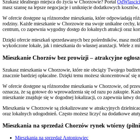
Szukasz idealnego miejsca do życia w Chorzowie? Portal
OdWlascici
masz szansę na lepsze negocjacje i uniknięcie dodatkowych kosztów, 
W ofercie dostępne są różnorodne mieszkania, które odpowiadają różn
rodziny. Każde mieszkanie w Chorzowie ma swoje unikalne cechy, kt
centrum, co zapewnia wygodny dostęp do lokalnych atrakcji oraz kom
Dzięki ofercie mieszkań sprzedawanych bez pośredników, masz możli
wykończone lokale, jak i mieszkania do własnej aranżacji. Wiele z
Mieszkanie Chorzów bez prowizji – atrakcyjne ogłosz
Szukasz mieszkania w Chorzowie, które nie obciąży Twojego budżet
znacznie bardziej opłacalne. Dzięki temu możesz skoncentrować się n
W ofercie dostępne są różnorodne mieszkania w Chorzowie, od przes
oznacza, że są gotowe do wprowadzenia się od razu po zakupie. Każde
mieszkanie znajduje się w dogodnej lokalizacji, co zapewnia łatwy d
Mieszkania w Chorzowie są zlokalizowane w atrakcyjnych dzielnica
oraz lokalnych udogodnień. Często możesz liczyć na dodatkowe atuty,
Mieszkania na sprzedaż Chorzów rynek wtórny (pilni
Mieszkania na sprzedaż Antoniowiec