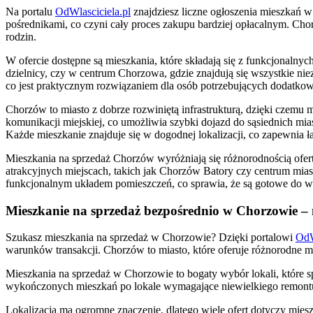
Na portalu
OdWlasciciela.pl
znajdziesz liczne ogłoszenia mieszkań w
pośrednikami, co czyni cały proces zakupu bardziej opłacalnym. Cho
rodzin.
W ofercie dostępne są mieszkania, które składają się z funkcjonalnyc
dzielnicy, czy w centrum Chorzowa, gdzie znajdują się wszystkie niez
co jest praktycznym rozwiązaniem dla osób potrzebujących dodatkow
Chorzów to miasto z dobrze rozwiniętą infrastrukturą, dzięki czemu 
komunikacji miejskiej, co umożliwia szybki dojazd do sąsiednich mias
Każde mieszkanie znajduje się w dogodnej lokalizacji, co zapewnia 
Mieszkania na sprzedaż Chorzów wyróżniają się różnorodnością ofert
atrakcyjnych miejscach, takich jak Chorzów Batory czy centrum mia
funkcjonalnym układem pomieszczeń, co sprawia, że są gotowe do 
Mieszkanie na sprzedaż bezpośrednio w Chorzowie – 
Szukasz mieszkania na sprzedaż w Chorzowie? Dzięki portalowi
OdW
warunków transakcji. Chorzów to miasto, które oferuje różnorodne mies
Mieszkania na sprzedaż w Chorzowie to bogaty wybór lokali, które
wykończonych mieszkań po lokale wymagające niewielkiego remontu.
Lokalizacja ma ogromne znaczenie, dlatego wiele ofert dotyczy miesz