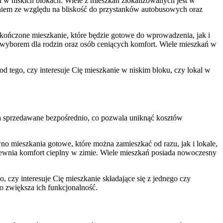
 w niskich blokach. Wiele z mieszkań zlokalizowanych jest w
aniem ze względu na bliskość do przystanków autobusowych oraz
ończone mieszkanie, które będzie gotowe do wprowadzenia, jak i
m wyborem dla rodzin oraz osób ceniących komfort. Wiele mieszkań w
d tego, czy interesuje Cię mieszkanie w niskim bloku, czy lokal w
 sprzedawane bezpośrednio, co pozwala uniknąć kosztów
 mieszkania gotowe, które można zamieszkać od razu, jak i lokale,
pewnia komfort cieplny w zimie. Wiele mieszkań posiada nowoczesny
czy interesuje Cię mieszkanie składające się z jednego czy
o zwiększa ich funkcjonalność.