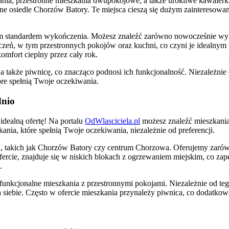
ia, przestronne mieszkania dwupokojowe, a także urokliwe kawalerki
arne osiedle Chorzów Batory. Te miejsca cieszą się dużym zainteresow
ym standardem wykończenia. Możesz znaleźć zarówno nowocześnie wyk
szczeń, w tym przestronnych pokojów oraz kuchni, co czyni je idealny
mfort cieplny przez cały rok.
także piwnicę, co znacząco podnosi ich funkcjonalność. Niezależnie o
re spełnią Twoje oczekiwania.
dnio
idealną ofertę! Na portalu
OdWlasciciela.pl
możesz znaleźć mieszkania
nia, które spełnią Twoje oczekiwania, niezależnie od preferencji.
 takich jak Chorzów Batory czy centrum Chorzowa. Oferujemy zarówno
rcie, znajduje się w niskich blokach z ogrzewaniem miejskim, co za
.
kcjonalne mieszkania z przestronnymi pokojami. Niezależnie od tego, 
a siebie. Często w ofercie mieszkania przynależy piwnica, co dodatkow