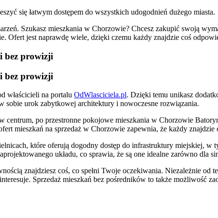
eszyć się łatwym dostępem do wszystkich udogodnień dużego miasta.
marzeń. Szukasz mieszkania w Chorzowie? Chcesz zakupić swoją wym
. Ofert jest naprawdę wiele, dzięki czemu każdy znajdzie coś odpowie
 bez prowizji
 bez prowizji
 właścicieli na portalu
OdWlasciciela.pl
. Dzięki temu unikasz dodat
 w sobie urok zabytkowej architektury i nowoczesne rozwiązania.
w centrum, po przestronne pokojowe mieszkania w Chorzowie Batorym 
ofert mieszkań na sprzedaż w Chorzowie zapewnia, że każdy znajdzie co
lnicach, które oferują dogodny dostęp do infrastruktury miejskiej, 
projektowanego układu, co sprawia, że są one idealne zarówno dla singl
nością znajdziesz coś, co spełni Twoje oczekiwania. Niezależnie od te
nteresuje. Sprzedaż mieszkań bez pośredników to także możliwość zaosz