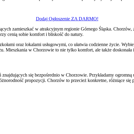
Dodaj Ogłoszenie ZA DARMO!
ących zamieszkać w atrakcyjnym regionie Górnego Śląska. Chorzów, z j
zy cenią sobie komfort i bliskość do natury.
 szkołami oraz lokalami usługowymi, co ułatwia codzienne życie. Wybi
liżu. Mieszkania w Chorzowie to nie tylko komfort, ale także doskonała 
 znajdujących się bezpośrednio w Chorzowie. Przykładamy ogromną uwag
óżnorodność propozycji. Chorzów to przecież konkretne, różniące się 