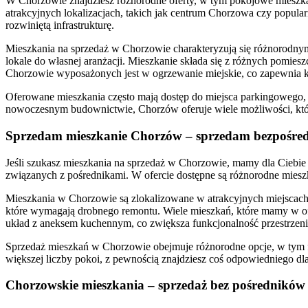
W Chorzowie znajdziesz różnorodne oferty, w tym pokojowe mieszkan
atrakcyjnych lokalizacjach, takich jak centrum Chorzowa czy popul
rozwiniętą infrastrukturę.
Mieszkania na sprzedaż w Chorzowie charakteryzują się różnorodn
lokale do własnej aranżacji. Mieszkanie składa się z różnych pomie
Chorzowie wyposażonych jest w ogrzewanie miejskie, co zapewnia ko
Oferowane mieszkania często mają dostęp do miejsca parkingowego, a 
nowoczesnym budownictwie, Chorzów oferuje wiele możliwości, któ
Sprzedam mieszkanie Chorzów – sprzedam bezpośre
Jeśli szukasz mieszkania na sprzedaż w Chorzowie, mamy dla Ciebie 
związanych z pośrednikami. W ofercie dostępne są różnorodne mieszka
Mieszkania w Chorzowie są zlokalizowane w atrakcyjnych miejscach,
które wymagają drobnego remontu. Wiele mieszkań, które mamy w ofe
układ z aneksem kuchennym, co zwiększa funkcjonalność przestrzeni
Sprzedaż mieszkań w Chorzowie obejmuje różnorodne opcje, w tym fun
większej liczby pokoi, z pewnością znajdziesz coś odpowiedniego dl
Chorzowskie mieszkania – sprzedaż bez pośredników