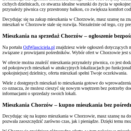
cichych dzielnicach, co stwarza idealne warunki do życia w spokojn
przynależy piwnica czy przestronny balkon, co zwiększa komfort cod
Decydując się na zakup mieszkania w Chorzowie, masz szansę na znal
mieszkań w Chorzowie stale się rozwija. Niezależnie od tego, czy 
Mieszkania na sprzedaż Chorzów – ogłoszenie bezpoś
Na portalu
OdWlasciciela.pl
znajdziesz wiele ogłoszeń dotyczących 
związane z prowizjami pośredników. Wybór ofert w Chorzowie jest s
W ofercie można znaleźć mieszkania przynależy piwnica, co jest dod
od pokojowych mieszkań w atrakcyjnych lokalizacjach po funkcjonal
spokojniejszej dzielnicy, oferta mieszkań spełni Twoje oczekiwania.
Wiele z dostępnych mieszkań to mieszkania gotowe do wprowadzenia
co oznacza, że możesz cieszyć się nowym wnętrzem bez potrzeby doda
informacjami o sprzedaży swoich lokali.
Mieszkania Chorzów – kupno mieszkania bez pośre
Decydując się na kupno mieszkania w Chorzowie, masz szansę na dok
pozwala zaoszczędzić zarówno czas, jak i pieniądze. Dzięki temu moż