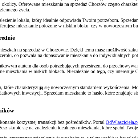
ej okolicy. Oferowane mieszkania na sprzedaż Chorzów często charakt
ziennego życia.
ezienie lokalu, który idealnie odpowiada Twoim potrzebom. Sprzedam m
preferujesz mieszkanie położone w niskim bloku, czy w nowoczesnym 
rednie
mieszkań na sprzedaż w Chorzowie. Dzięki temu masz możliwość zakup
zeroki, co pozwala na dopasowanie mieszkania do indywidualnych pot
atkowym atutem dla osób potrzebujących przestrzeni do przechowywani
ne mieszkania w niskich blokach. Niezależnie od tego, czy interesuj
, które charakteryzują się nowoczesnym standardem wykończenia. Moż
tkowych inwestycji. Sprzedam mieszkanie to hasło, które znajduje si
dników
onanie korzystnej transakcji bez pośredników. Portal
OdWlasciciela.p
esz skupić się na znalezieniu idealnego mieszkania, które spełni Twoj