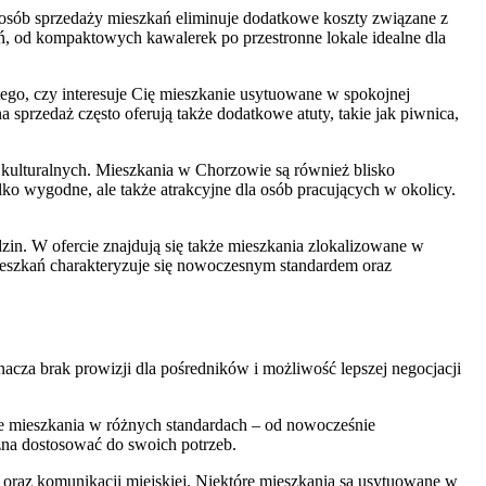
sposób sprzedaży mieszkań eliminuje dodatkowe koszty związane z
ń, od kompaktowych kawalerek po przestronne lokale idealne dla
 tego, czy interesuje Cię mieszkanie usytuowane w spokojnej
 sprzedaż często oferują także dodatkowe atuty, takie jak piwnica,
ji kulturalnych. Mieszkania w Chorzowie są również blisko
ylko wygodne, ale także atrakcyjne dla osób pracujących w okolicy.
zin. W ofercie znajdują się także mieszkania zlokalizowane w
ieszkań charakteryzuje się nowoczesnym standardem oraz
cza brak prowizji dla pośredników i możliwość lepszej negocjacji
we mieszkania w różnych standardach – od nowocześnie
żna dostosować do swoich potrzeb.
y oraz komunikacji miejskiej. Niektóre mieszkania są usytuowane w