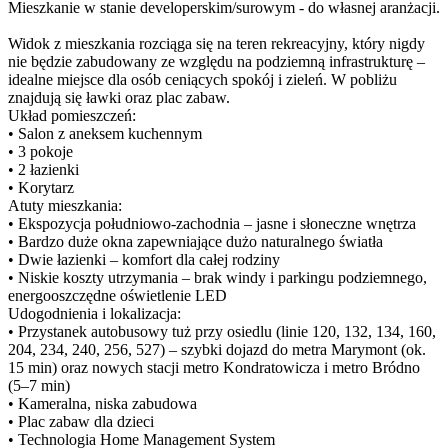
Mieszkanie w stanie developerskim/surowym - do własnej aranżacji.
Widok z mieszkania rozciąga się na teren rekreacyjny, który nigdy
nie będzie zabudowany ze względu na podziemną infrastrukturę –
idealne miejsce dla osób ceniących spokój i zieleń. W pobliżu
znajdują się ławki oraz plac zabaw.
Układ pomieszczeń:
• Salon z aneksem kuchennym
• 3 pokoje
• 2 łazienki
• Korytarz
Atuty mieszkania:
• Ekspozycja południowo-zachodnia – jasne i słoneczne wnętrza
• Bardzo duże okna zapewniające dużo naturalnego światła
• Dwie łazienki – komfort dla całej rodziny
• Niskie koszty utrzymania – brak windy i parkingu podziemnego,
energooszczędne oświetlenie LED
Udogodnienia i lokalizacja:
• Przystanek autobusowy tuż przy osiedlu (linie 120, 132, 134, 160,
204, 234, 240, 256, 527) – szybki dojazd do metra Marymont (ok.
15 min) oraz nowych stacji metro Kondratowicza i metro Bródno
(5–7 min)
• Kameralna, niska zabudowa
• Plac zabaw dla dzieci
• Technologia Home Management System