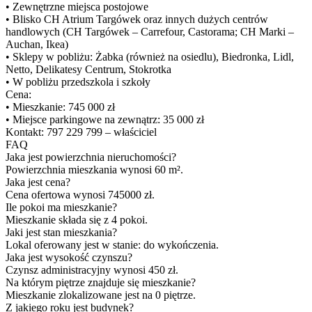
• Zewnętrzne miejsca postojowe
• Blisko CH Atrium Targówek oraz innych dużych centrów
handlowych (CH Targówek – Carrefour, Castorama; CH Marki –
Auchan, Ikea)
• Sklepy w pobliżu: Żabka (również na osiedlu), Biedronka, Lidl,
Netto, Delikatesy Centrum, Stokrotka
• W pobliżu przedszkola i szkoły
Cena:
• Mieszkanie: 745 000 zł
• Miejsce parkingowe na zewnątrz: 35 000 zł
Kontakt: 797 229 799 – właściciel
FAQ
Jaka jest powierzchnia nieruchomości?
Powierzchnia mieszkania wynosi 60 m².
Jaka jest cena?
Cena ofertowa wynosi 745000 zł.
Ile pokoi ma mieszkanie?
Mieszkanie składa się z 4 pokoi.
Jaki jest stan mieszkania?
Lokal oferowany jest w stanie: do wykończenia.
Jaka jest wysokość czynszu?
Czynsz administracyjny wynosi 450 zł.
Na którym piętrze znajduje się mieszkanie?
Mieszkanie zlokalizowane jest na 0 piętrze.
Z jakiego roku jest budynek?