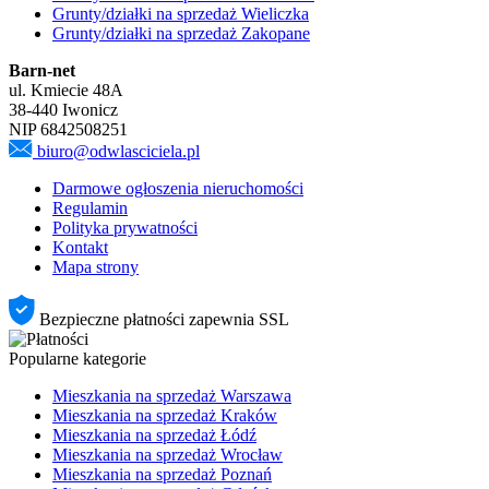
Grunty/działki na sprzedaż Wieliczka
Grunty/działki na sprzedaż Zakopane
Barn-net
ul. Kmiecie 48A
38-440 Iwonicz
NIP 6842508251
biuro@odwlasciciela.pl
Darmowe ogłoszenia nieruchomości
Regulamin
Polityka prywatności
Kontakt
Mapa strony
Bezpieczne płatności zapewnia SSL
Popularne kategorie
Mieszkania na sprzedaż Warszawa
Mieszkania na sprzedaż Kraków
Mieszkania na sprzedaż Łódź
Mieszkania na sprzedaż Wrocław
Mieszkania na sprzedaż Poznań