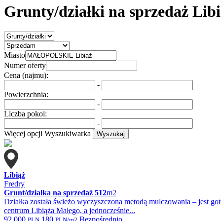
Grunty/działki na sprzedaż Lib
Miasto
Numer oferty
Cena (najmu):
-
Powierzchnia:
-
Liczba pokoi:
-
Więcej opcji
Wyszukiwarka
Wyszukaj
Libiąż
Fredry
Grunt/działka na sprzedaż
512
m2
Działka została świeżo wyczyszczona metodą mulczowania – jest goto
centrum Libiąża Małego, a jednocześnie...
92 000
180
Bezpośrednio
PLN
PLN/m2