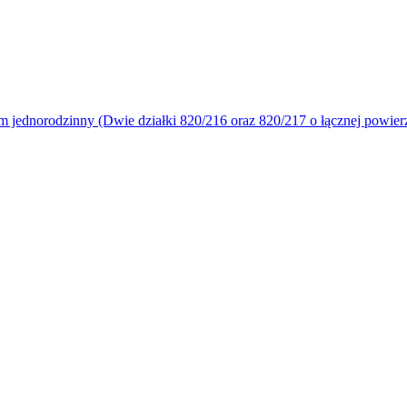
ednorodzinny (Dwie działki 820/216 oraz 820/217 o łącznej powierzc