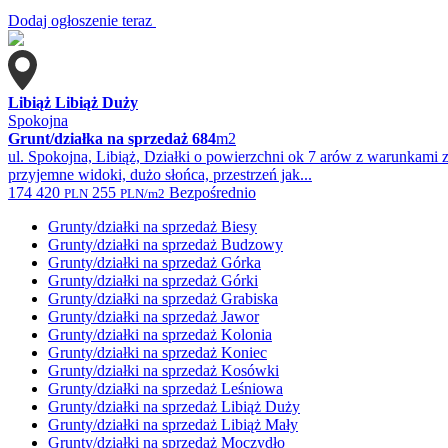
Dodaj ogłoszenie teraz
Libiąż Libiąż Duży
Spokojna
Grunt/działka na sprzedaż
684
m2
ul. Spokojna, Libiąż, Działki o powierzchni ok 7 arów z warunkami
przyjemne widoki, dużo słońca, przestrzeń jak...
174 420
255
Bezpośrednio
PLN
PLN/m2
Grunty/działki na sprzedaż Biesy
Grunty/działki na sprzedaż Budzowy
Grunty/działki na sprzedaż Górka
Grunty/działki na sprzedaż Górki
Grunty/działki na sprzedaż Grabiska
Grunty/działki na sprzedaż Jawor
Grunty/działki na sprzedaż Kolonia
Grunty/działki na sprzedaż Koniec
Grunty/działki na sprzedaż Kosówki
Grunty/działki na sprzedaż Leśniowa
Grunty/działki na sprzedaż Libiąż Duży
Grunty/działki na sprzedaż Libiąż Mały
Grunty/działki na sprzedaż Moczydło