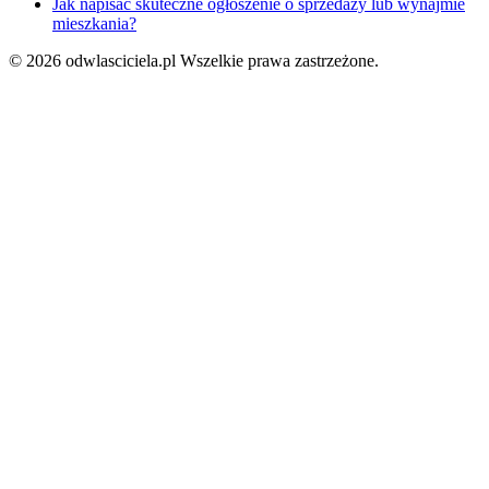
Jak napisać skuteczne ogłoszenie o sprzedaży lub wynajmie
mieszkania?
© 2026 odwlasciciela.pl
Wszelkie prawa zastrzeżone.