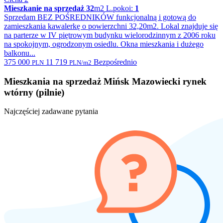
Mieszkanie na sprzedaż
32
m2
L.pokoi:
1
Sprzedam BEZ POŚREDNIKÓW funkcjonalną i gotową do
zamieszkania kawalerkę o powierzchni 32,20m2. Lokal znajduje się
na parterze w IV piętrowym budynku wielorodzinnym z 2006 roku
na spokojnym, ogrodzonym osiedlu. Okna mieszkania i dużego
balkonu...
375 000
11 719
Bezpośrednio
PLN
PLN/m2
Mieszkania na sprzedaż Mińsk Mazowiecki rynek
wtórny (pilnie)
Najczęściej zadawane pytania