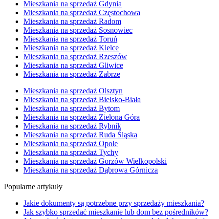
Mieszkania na sprzedaż Gdynia
Mieszkania na sprzedaż Częstochowa
Mieszkania na sprzedaż Radom
Mieszkania na sprzedaż Sosnowiec
Mieszkania na sprzedaż Toruń
Mieszkania na sprzedaż Kielce
Mieszkania na sprzedaż Rzeszów
Mieszkania na sprzedaż Gliwice
Mieszkania na sprzedaż Zabrze
Mieszkania na sprzedaż Olsztyn
Mieszkania na sprzedaż Bielsko-Biała
Mieszkania na sprzedaż Bytom
Mieszkania na sprzedaż Zielona Góra
Mieszkania na sprzedaż Rybnik
Mieszkania na sprzedaż Ruda Śląska
Mieszkania na sprzedaż Opole
Mieszkania na sprzedaż Tychy
Mieszkania na sprzedaż Gorzów Wielkopolski
Mieszkania na sprzedaż Dąbrowa Górnicza
Popularne artykuły
Jakie dokumenty są potrzebne przy sprzedaży mieszkania?
Jak szybko sprzedać mieszkanie lub dom bez pośredników?