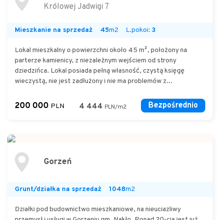
Królowej Jadwigi 7
Mieszkanie na sprzedaż
45
m2
L.pokoi:
3
Lokal mieszkalny o powierzchni około 45 m², położony na
parterze kamienicy, z niezależnym wejściem od strony
dziedzińca. Lokal posiada pełną własność, czystą księgę
wieczystą, nie jest zadłużony i nie ma problemów z...
200 000
Bezpośrednio
PLN
4 444
PLN/m2
Gorzeń
Grunt/działka na sprzedaż
1048
m2
Działki pod budownictwo mieszkaniowe, na nieuciazliwy
przemysł i usługi w Gorzeniu gm. Nakło. Ponad 20-cia jest już