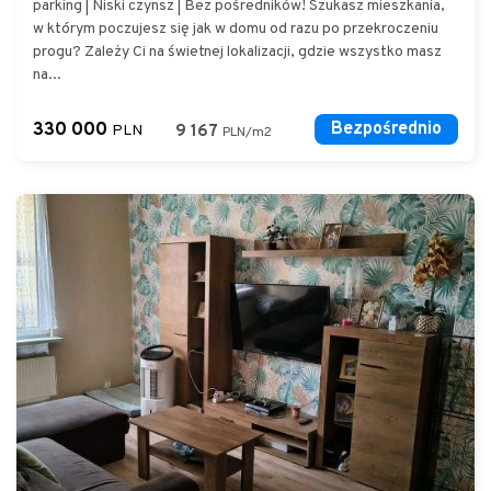
parking | Niski czynsz | Bez pośredników! Szukasz mieszkania,
w którym poczujesz się jak w domu od razu po przekroczeniu
progu? Zależy Ci na świetnej lokalizacji, gdzie wszystko masz
na...
330 000
Bezpośrednio
PLN
9 167
PLN/m2