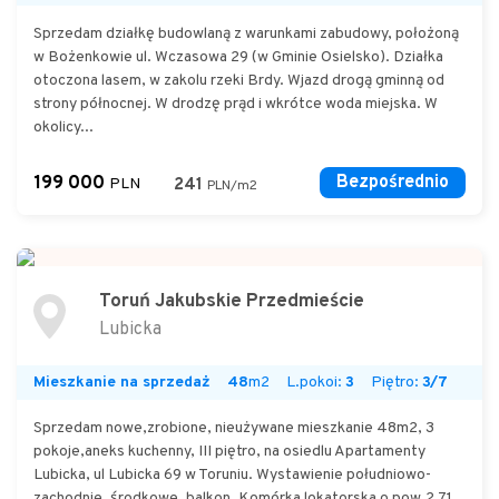
Sprzedam działkę budowlaną z warunkami zabudowy, położoną
w Bożenkowie ul. Wczasowa 29 (w Gminie Osielsko). Działka
otoczona lasem, w zakolu rzeki Brdy. Wjazd drogą gminną od
strony północnej. W drodzę prąd i wkrótce woda miejska. W
okolicy...
199 000
Bezpośrednio
PLN
241
PLN/m2
Toruń Jakubskie Przedmieście
Lubicka
Mieszkanie na sprzedaż
48
m2
L.pokoi:
3
Piętro:
3/7
Sprzedam nowe,zrobione, nieużywane mieszkanie 48m2, 3
pokoje,aneks kuchenny, III piętro, na osiedlu Apartamenty
Lubicka, ul Lubicka 69 w Toruniu. Wystawienie południowo-
zachodnie, środkowe, balkon. Komórka lokatorska o pow.2,71