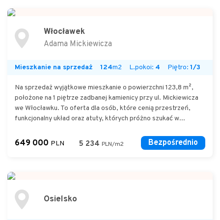
Włocławek
Adama Mickiewicza
Mieszkanie na sprzedaż
124
m2
L.pokoi:
4
Piętro:
1/3
Na sprzedaż wyjątkowe mieszkanie o powierzchni 123,8 m²,
położone na 1 piętrze zadbanej kamienicy przy ul. Mickiewicza
we Włocławku. To oferta dla osób, które cenią przestrzeń,
funkcjonalny układ oraz atuty, których próżno szukać w...
649 000
Bezpośrednio
PLN
5 234
PLN/m2
Osielsko