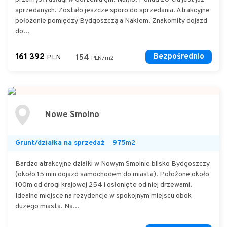
sprzedanych. Zostało jeszcze sporo do sprzedania. Atrakcyjne
położenie pomiędzy Bydgoszczą a Nakłem. Znakomity dojazd
do...
161 392
Bezpośrednio
PLN
154
PLN/m2
Nowe Smolno
Grunt/działka na sprzedaż
975
m2
Bardzo atrakcyjne działki w Nowym Smolnie blisko Bydgoszczy
(około 15 min dojazd samochodem do miasta). Położone około
100m od drogi krajowej 254 i osłonięte od niej drzewami.
Idealne miejsce na rezydencje w spokojnym miejscu obok
duzego miasta. Na...