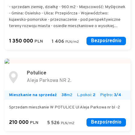
- sprzedam ziemię, działkę - 960 m2 - Miejscowość: Myślęcinek
- Gmina: Osielsko - Ulica: Przepiórcza - Województwo:
kujawsko-pomorskie - przeznaczenie - pod perspektywiczne
tereny rozwoju miasta - osiedle mieszkaniowe o wysokiej...
1 350 000
Bezpośrednio
PLN
1 406
PLN/m2
Potulice
Aleja Parkowa NR 2.
Mieszkanie na sprzedaż
38
m2
L.pokoi:
2
Piętro:
3/4
Sprzedam mieszkanie W POTULICE Ul Aleja Parkowa nr bl -2
210 000
Bezpośrednio
PLN
5 526
PLN/m2