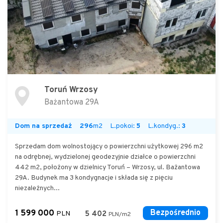
Toruń Wrzosy
Bażantowa 29A
Dom na sprzedaż
296
m2
L.pokoi:
5
L.kondyg.:
3
Sprzedam dom wolnostojący o powierzchni użytkowej 296 m2
na odrębnej, wydzielonej geodezyjnie działce o powierzchni
442 m2, położony w dzielnicy Toruń – Wrzosy, ul. Bażantowa
29A. Budynek ma 3 kondygnacje i składa się z pięciu
niezależnych...
1 599 000
Bezpośrednio
PLN
5 402
PLN/m2