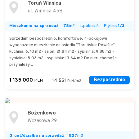
Toruń Winnica
ul. Winnica 45B
Mieszkanie na sprzedaż
78
m2
L.pokoi:
4
Piętro:
1/3
Sprzedam bezpośrednio, komfortowe, 4-pokojowe,
wyposażone mieszkanie na osiedlu "Toruńskie Powiśle". -
kuchnia: 6.70 m2 - salon: 21.84 m2 - sypialnia: 9.88 m2 -
sypialnia: 8.03 m2 - sypialnia: 13.64 m2 Do nieruchomości
przynależy...
1 135 000
Bezpośrednio
PLN
14 551
PLN/m2
Bożenkowo
Wczasowa 29
Grunt/działka na sprzedaż
827
m2