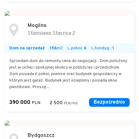
Mogilno
Stanisława Staszica 2
Dom na sprzedaż
156
m2
L.pokoi:
6
L.kondyg.:
1
Sprzedam dom do remontu cena do negocjacji . Dom położony
jest w cichej i spokojnej okolicy w pobliżu las i przedszkole.
Dom posiada 6 pokoi, piwnice oraz budynek gospodarczy w
którym jest garaż. Budynek jest ocieplony i posiada okna
plastikowe. Proszę...
390 000
Bezpośrednio
PLN
2 500
PLN/m2
Bydgoszcz