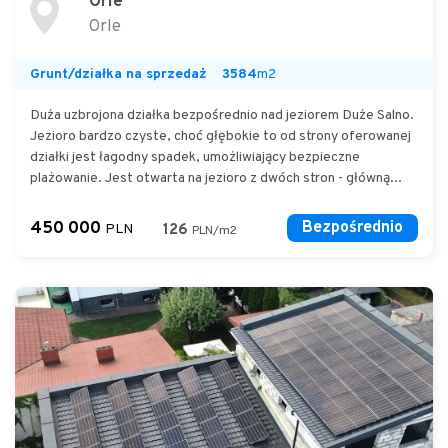
Orle
Orle
Grunt/działka na sprzedaż
3584
m2
Duża uzbrojona działka bezpośrednio nad jeziorem Duże Salno.
Jezioro bardzo czyste, choć głębokie to od strony oferowanej
działki jest łagodny spadek, umożliwiający bezpieczne
plażowanie. Jest otwarta na jezioro z dwóch stron - główną...
450 000
Bezpośrednio
PLN
126
PLN/m2