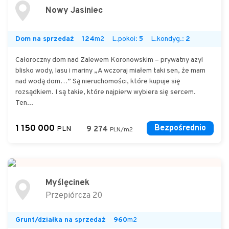
Nowy Jasiniec
Dom na sprzedaż
124
m2
L.pokoi:
5
L.kondyg.:
2
Całoroczny dom nad Zalewem Koronowskim – prywatny azyl
blisko wody, lasu i mariny „A wczoraj miałem taki sen, że mam
nad wodą dom…” Są nieruchomości, które kupuje się
rozsądkiem. I są takie, które najpierw wybiera się sercem.
Ten...
1 150 000
Bezpośrednio
PLN
9 274
PLN/m2
Myślęcinek
Przepiórcza 20
Grunt/działka na sprzedaż
960
m2