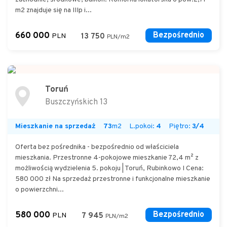
m2 znajduje się na IIIp i...
660 000
Bezpośrednio
PLN
13 750
PLN/m2
Toruń
Buszczyńskich 13
Mieszkanie na sprzedaż
73
m2
L.pokoi:
4
Piętro:
3/4
Oferta bez pośrednika - bezpośrednio od właściciela
mieszkania. Przestronne 4-pokojowe mieszkanie 72,4 m² z
możliwością wydzielenia 5. pokoju | Toruń, Rubinkowo I Cena:
580 000 zł Na sprzedaż przestronne i funkcjonalne mieszkanie
o powierzchni...
580 000
Bezpośrednio
PLN
7 945
PLN/m2