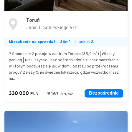
Toruń
Jana III Sobieskiego 9-11
Mieszkanie na sprzedaż
36
m2
L.pokoi:
2
? Słoneczne 2 pokoje w centrum Torunia (35,9 m²) | Własny
parking | Niski czynsz | Bez pośredników! Szukasz mieszkania,
w którym poczujesz się jak w domu od razu po przekroczeniu
progu? Zależy Ci na świetnej lokalizacji, gdzie wszystko masz
na...
330 000
Bezpośrednio
PLN
9 167
PLN/m2