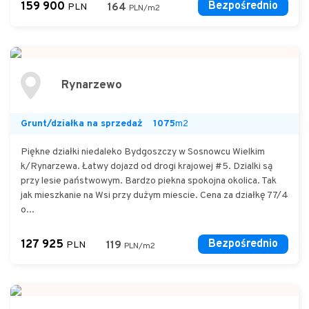
159 900
Bezpośrednio
PLN
164
PLN/m2
Rynarzewo
Grunt/działka na sprzedaż
1075
m2
Piękne działki niedaleko Bydgoszczy w Sosnowcu Wielkim
k/Rynarzewa. Łatwy dojazd od drogi krajowej #5. Dzialki są
przy lesie państwowym. Bardzo piekna spokojna okolica. Tak
jak mieszkanie na Wsi przy dużym miescie. Cena za działkę 77/4
o...
127 925
Bezpośrednio
PLN
119
PLN/m2