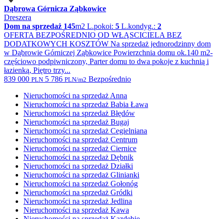
Dąbrowa Górnicza Ząbkowice
Dreszera
Dom na sprzedaż
145
m2
L.pokoi:
5
L.kondyg.:
2
OFERTA BEZPOŚREDNIO OD WŁĄSCICIELA BEZ
DODATKOWYCH KOSZTÓW Na sprzedaż jednorodzinny dom
w Dąbrowie Górniczej Ząbkowice Powierzchnia domu ok.140 m2-
częściowo podpiwniczony, Parter domu to dwa pokoje z kuchnią i
łazienką, Piętro trzy...
839 000
5 786
Bezpośrednio
PLN
PLN/m2
Nieruchomości na sprzedaż Anna
Nieruchomości na sprzedaż Babia Ława
Nieruchomości na sprzedaż Błędów
Nieruchomości na sprzedaż Bugaj
Nieruchomości na sprzedaż Cegielniana
Nieruchomości na sprzedaż Centrum
Nieruchomości na sprzedaż Ciernice
Nieruchomości na sprzedaż Dębnik
Nieruchomości na sprzedaż Działki
Nieruchomości na sprzedaż Glinianki
Nieruchomości na sprzedaż Gołonóg
Nieruchomości na sprzedaż Gródki
Nieruchomości na sprzedaż Jedlina
Nieruchomości na sprzedaż Kawa
Nieruchomości na sprzedaż Kazdębie