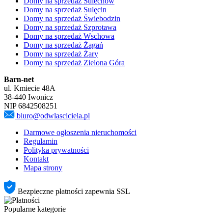
Domy na sprzedaż Sulechów
Domy na sprzedaż Sulęcin
Domy na sprzedaż Świebodzin
Domy na sprzedaż Szprotawa
Domy na sprzedaż Wschowa
Domy na sprzedaż Żagań
Domy na sprzedaż Żary
Domy na sprzedaż Zielona Góra
Barn-net
ul. Kmiecie 48A
38-440 Iwonicz
NIP 6842508251
biuro@odwlasciciela.pl
Darmowe ogłoszenia nieruchomości
Regulamin
Polityka prywatności
Kontakt
Mapa strony
Bezpieczne płatności zapewnia SSL
Popularne kategorie