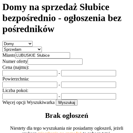
Domy na sprzedaż Słubice
bezpośrednio
- ogłoszenia bez
pośredników
Miasto
Numer oferty
Cena (najmu):
-
Powierzchnia:
-
Liczba pokoi:
-
Więcej opcji
Wyszukiwarka
Wyszukaj
Brak ogłoszeń
Niestety dla tego wyszukania nie posiadamy ogłoszeń, jeżeli