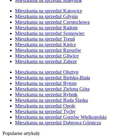
Mieszkania na sprzedaż Białystok
Mieszkania na sprzedaż Katowice
Mieszkania na sprzedaż Gdynia
Mieszkania na sprzedaż Częstochowa
Mieszkania na sprzedaż Radom
Mieszkania na sprzedaż Sosnowiec
Mieszkania na sprzedaż Toruń
Mieszkania na sprzedaż Kielce
Mieszkania na sprzedaż Rzeszów
Mieszkania na sprzedaż Gliwice
Mieszkania na sprzedaż Zabrze
Mieszkania na sprzedaż Olsztyn
Mieszkania na sprzedaż Bielsko-Biała
Mieszkania na sprzedaż Bytom
Mieszkania na sprzedaż Zielona Góra
Mieszkania na sprzedaż Rybnik
Mieszkania na sprzedaż Ruda Śląska
Mieszkania na sprzedaż Opole
Mieszkania na sprzedaż Tychy
Mieszkania na sprzedaż Gorzów Wielkopolski
Mieszkania na sprzedaż Dąbrowa Górnicza
Popularne artykuły