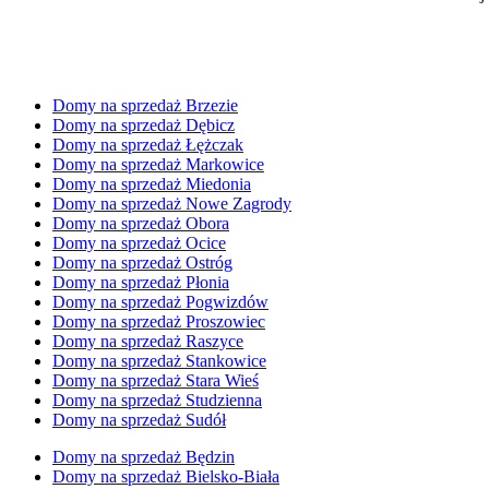
Domy na sprzedaż Brzezie
Domy na sprzedaż Dębicz
Domy na sprzedaż Łężczak
Domy na sprzedaż Markowice
Domy na sprzedaż Miedonia
Domy na sprzedaż Nowe Zagrody
Domy na sprzedaż Obora
Domy na sprzedaż Ocice
Domy na sprzedaż Ostróg
Domy na sprzedaż Płonia
Domy na sprzedaż Pogwizdów
Domy na sprzedaż Proszowiec
Domy na sprzedaż Raszyce
Domy na sprzedaż Stankowice
Domy na sprzedaż Stara Wieś
Domy na sprzedaż Studzienna
Domy na sprzedaż Sudół
Domy na sprzedaż Będzin
Domy na sprzedaż Bielsko-Biała