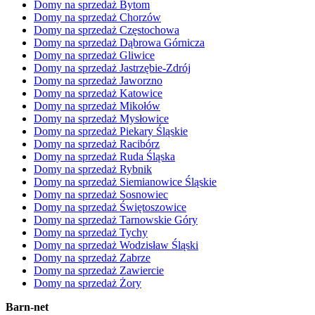
Domy na sprzedaż Bytom
Domy na sprzedaż Chorzów
Domy na sprzedaż Częstochowa
Domy na sprzedaż Dąbrowa Górnicza
Domy na sprzedaż Gliwice
Domy na sprzedaż Jastrzębie-Zdrój
Domy na sprzedaż Jaworzno
Domy na sprzedaż Katowice
Domy na sprzedaż Mikołów
Domy na sprzedaż Mysłowice
Domy na sprzedaż Piekary Śląskie
Domy na sprzedaż Racibórz
Domy na sprzedaż Ruda Śląska
Domy na sprzedaż Rybnik
Domy na sprzedaż Siemianowice Śląskie
Domy na sprzedaż Sosnowiec
Domy na sprzedaż Świętoszowice
Domy na sprzedaż Tarnowskie Góry
Domy na sprzedaż Tychy
Domy na sprzedaż Wodzisław Śląski
Domy na sprzedaż Zabrze
Domy na sprzedaż Zawiercie
Domy na sprzedaż Żory
Barn-net