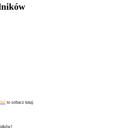
edników
daż
to zobacz tutaj.
dników!