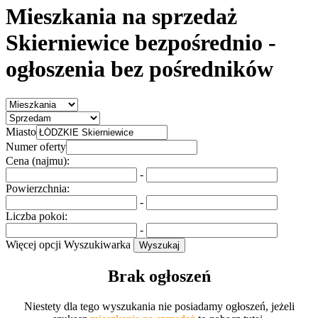
Mieszkania na sprzedaż
Skierniewice bezpośrednio
-
ogłoszenia bez pośredników
Miasto
Numer oferty
Cena (najmu):
-
Powierzchnia:
-
Liczba pokoi:
-
Więcej opcji
Wyszukiwarka
Wyszukaj
Brak ogłoszeń
Niestety dla tego wyszukania nie posiadamy ogłoszeń, jeżeli