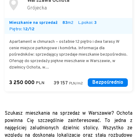
Warszawa Ochota
Grójecka
Mieszkanie na sprzedaż
83
m2
L.pokoi:
3
Piętro:
12/12
Apartament w chmurach – ostatnie 12 piętro i dwa tarasy W
cenie miejsce parkingowe i komórka. Informacja dla
pośredników: sprzedający sprzedaje mieszkanie bezpośrednio.
Oferuję do sprzedaży piękne mieszkanie w Warszawie, w
dzielnicy Ochota, w...
3 250 000
Bezpośrednio
PLN
39 157
PLN/m2
Szukasz mieszkania na sprzedaż w Warszawie? Ochota
powinna Cię szczególnie zainteresować. To jedna z
najgęściej zaludnionych dzielnic stolicy. Wszystko ze
względu na doskonałą lokalizację oraz stałą rozbudowę