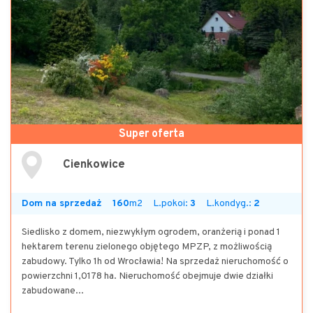
Super oferta
Cienkowice
Dom na sprzedaż
160
m2
L.pokoi:
3
L.kondyg.:
2
Siedlisko z domem, niezwykłym ogrodem, oranżerią i ponad 1
hektarem terenu zielonego objętego MPZP, z możliwością
zabudowy. Tylko 1h od Wrocławia! Na sprzedaż nieruchomość o
powierzchni 1,0178 ha. Nieruchomość obejmuje dwie działki
zabudowane...