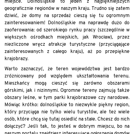
miejsce. Dolnośląskie to jeden z najpiękniejszych
geograficznie regionów w naszym kraju. Trudno się zatem
dziwić, że domy na sprzedaż cieszą się tu ogromnym
zainteresowaniem! Dolnośląskie ma naprawdę dużo do
zaoferowania: od szerokiego rynku pracy (szczególnie w
większych ośrodkach miejskich, jak Wrocław), przez
niezliczone wręcz atrakcje turystyczne (przyciągające
zainteresowanych z całego kraju), aż po przepiękne
krajobrazy.
Warto zaznaczyć, że teren województwa jest bardzo
zróżnicowany pod względem ukształtowania terenu.
Mieszkańcy mogą cieszyć się zarówno obszarami
górskimi, jak i nizinnymi. Ogromne tereny zajmują także
obszary leśne, w tym parki krajobrazowe czy narodowe.
Mówiąc krótko: dolnośląskie to niezwykle piękny region,
który przyciąga nie tylko wielu turystów, ale też wiele
osób, które chcą się tutaj osiedlić na stałe. Chcesz do nich
dołączyć? Jeśli tak, to jesteś w dobrym miejscu, bo na
naszym portalu znajdziesz interesujące ogłoszenia domów