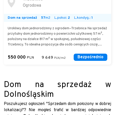
Ogrodowa
Dom na sprzedaż
57
m2
L.pokoi:
2
L.kondyg.:
1
Urokliwy dom jednorodzinny z ogrodem–Trzebnica Na sprzedaż
przytulny dom jednorodzinny o powierzchni użytkowej 57 m²,
położony na działce 817 m² w spokojnej, południowej części
Trzebnicy. To idealna propozycja dla osób ceniących ciszę,...
550 000
Bezpośrednio
PLN
9 649
PLN/m2
Dom na sprzedaż w
Dolnośląskim
Poszukujesz ogłoszeń "Sprzedam dom położony w dobrej
lokalizacji"? Nie mogłeś trafić w bardziej odpowiednie