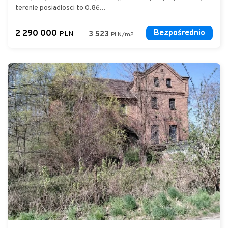
terenie posiadlosci to 0.86...
2 290 000
Bezpośrednio
PLN
3 523
PLN/m2