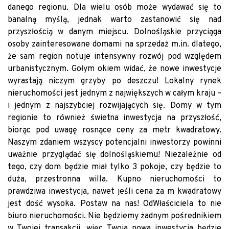
danego regionu. Dla wielu osób może wydawać się to
banalną myślą, jednak warto zastanowić się nad
przyszłością w danym miejscu. Dolnośląskie przyciąga
osoby zainteresowane domami na sprzedaż m.in. dlatego,
że sam region notuje intensywny rozwój pod względem
urbanistycznym. Gołym okiem widać, że nowe inwestycje
wyrastają niczym grzyby po deszczu! Lokalny rynek
nieruchomości jest jednym z największych w całym kraju –
i jednym z najszybciej rozwijających się. Domy w tym
regionie to również świetna inwestycja na przyszłość,
biorąc pod uwagę rosnące ceny za metr kwadratowy.
Naszym zdaniem wszyscy potencjalni inwestorzy powinni
uważnie przyglądać się dolnośląskiemu! Niezależnie od
tego, czy dom będzie miał tylko 3 pokoje, czy będzie to
duża, przestronna willa. Kupno nieruchomości to
prawdziwa inwestycja, nawet jeśli cena za m kwadratowy
jest dość wysoka. Postaw na nas! OdWłaściciela to nie
biuro nieruchomości. Nie będziemy żadnym pośrednikiem
w Twojej transakcji, więc Twoja nowa inwestycja będzie