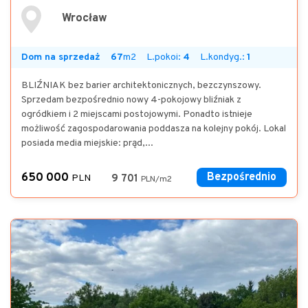
Wrocław
Dom na sprzedaż
67
m2
L.pokoi:
4
L.kondyg.:
1
BLIŹNIAK bez barier architektonicznych, bezczynszowy.
Sprzedam bezpośrednio nowy 4-pokojowy bliźniak z
ogródkiem i 2 miejscami postojowymi. Ponadto istnieje
możliwość zagospodarowania poddasza na kolejny pokój. Lokal
posiada media miejskie: prąd,...
650 000
Bezpośrednio
PLN
9 701
PLN/m2