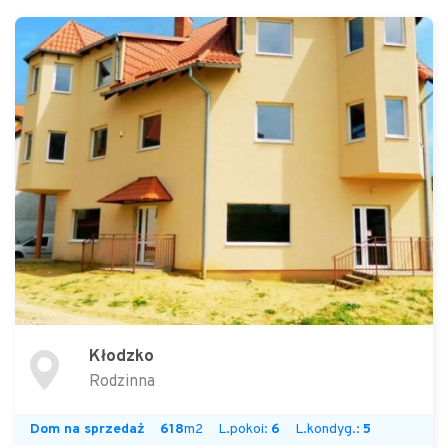
Kłodzko
Rodzinna
Dom na sprzedaż
618
m2
L.pokoi:
6
L.kondyg.:
5