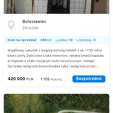
Bolesławiec
Żeliszów
Dom na sprzedaż
380
m2
L.pokoi:
10
L.kondyg.:
3
Wyjątkowy zabytek z bogatą historią (obiekt z ok. 1730 roku)
blisko perły Żeliszowa szuka inwestora. Idealna lokata kapitału
w regionie o stale rosnącym ruchu turystycznym. Uwaga!
Sprzedaż wyłącznie bezpośrednia tylko i wyłącznie przez...
420 000
Bezpośrednio
PLN
1 105
PLN/m2