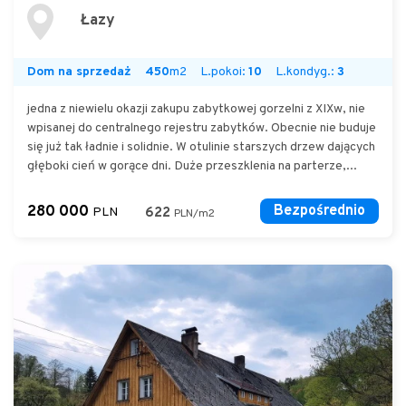
Łazy
Dom na sprzedaż
450
m2
L.pokoi:
10
L.kondyg.:
3
jedna z niewielu okazji zakupu zabytkowej gorzelni z XIXw, nie
wpisanej do centralnego rejestru zabytków. Obecnie nie buduje
się już tak ładnie i solidnie. W otulinie starszych drzew dających
głęboki cień w gorące dni. Duże przeszklenia na parterze,...
280 000
Bezpośrednio
PLN
622
PLN/m2