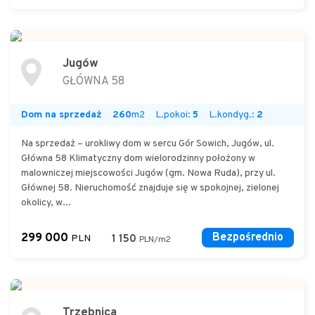
Jugów
GŁÓWNA 58
Dom na sprzedaż
260
m2
L.pokoi:
5
L.kondyg.:
2
Na sprzedaż – urokliwy dom w sercu Gór Sowich, Jugów, ul.
Główna 58 Klimatyczny dom wielorodzinny położony w
malowniczej miejscowości Jugów (gm. Nowa Ruda), przy ul.
Głównej 58. Nieruchomość znajduje się w spokojnej, zielonej
okolicy, w...
299 000
Bezpośrednio
PLN
1 150
PLN/m2
Trzebnica