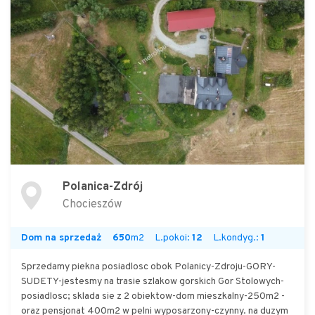
Polanica-Zdrój
Chocieszów
Dom na sprzedaż
650
m2
L.pokoi:
12
L.kondyg.:
1
Sprzedamy piekna posiadlosc obok Polanicy-Zdroju-GORY-
SUDETY-jestesmy na trasie szlakow gorskich Gor Stolowych-
posiadlosc; sklada sie z 2 obiektow-dom mieszkalny-250m2 -
oraz pensjonat 400m2 w pelni wyposarzony-czynny. na duzym