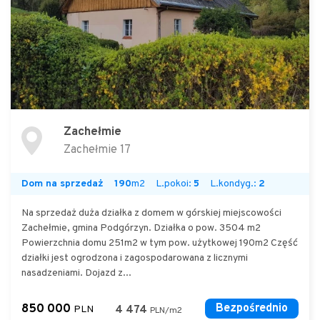
Zachełmie
Zachełmie 17
Dom na sprzedaż
190
m2
L.pokoi:
5
L.kondyg.:
2
Na sprzedaż duża działka z domem w górskiej miejscowości
Zachełmie, gmina Podgórzyn. Działka o pow. 3504 m2
Powierzchnia domu 251m2 w tym pow. użytkowej 190m2 Część
działki jest ogrodzona i zagospodarowana z licznymi
nasadzeniami. Dojazd z...
850 000
Bezpośrednio
PLN
4 474
PLN/m2