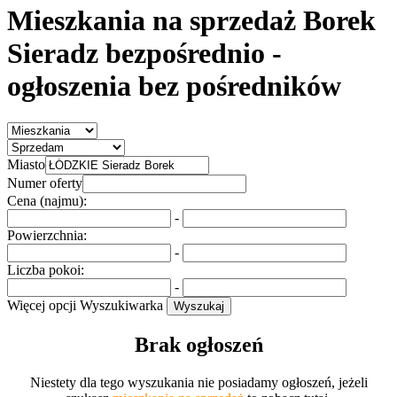
Mieszkania na sprzedaż Borek
Sieradz bezpośrednio
-
ogłoszenia bez pośredników
Miasto
Numer oferty
Cena (najmu):
-
Powierzchnia:
-
Liczba pokoi:
-
Więcej opcji
Wyszukiwarka
Wyszukaj
Brak ogłoszeń
Niestety dla tego wyszukania nie posiadamy ogłoszeń, jeżeli