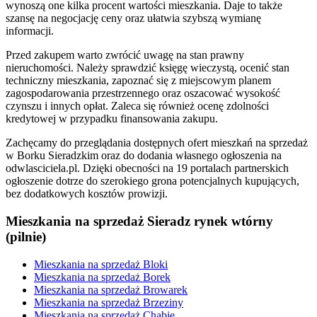
wynoszą one kilka procent wartości mieszkania. Daje to także
szansę na negocjację ceny oraz ułatwia szybszą wymianę
informacji.
Przed zakupem warto zwrócić uwagę na stan prawny
nieruchomości. Należy sprawdzić księgę wieczystą, ocenić stan
techniczny mieszkania, zapoznać się z miejscowym planem
zagospodarowania przestrzennego oraz oszacować wysokość
czynszu i innych opłat. Zaleca się również ocenę zdolności
kredytowej w przypadku finansowania zakupu.
Zachęcamy do przeglądania dostępnych ofert mieszkań na sprzedaż
w Borku Sieradzkim oraz do dodania własnego ogłoszenia na
odwlasciciela.pl. Dzięki obecności na 19 portalach partnerskich
ogłoszenie dotrze do szerokiego grona potencjalnych kupujących,
bez dodatkowych kosztów prowizji.
Mieszkania na sprzedaż Sieradz rynek wtórny
(pilnie)
Mieszkania na sprzedaż Bloki
Mieszkania na sprzedaż Borek
Mieszkania na sprzedaż Browarek
Mieszkania na sprzedaż Brzeziny
Mieszkania na sprzedaż Chabie