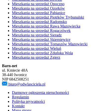
Mieszkania na sprzedaż Opoczno
Mieszkania na sprzedaż Ozorków
Mieszkania na sprzedaż Pabianice
Mieszkania na sprzedaż Piotrków Trybunalski
Mieszkania na sprzedaż Radomsko
Mieszkania na sprzedaż Rawa Mazowiecka
Mieszkania na sprzedaż Rogaczówek
Mieszkania na sprzedaż Sieradz
Mieszkania na sprzedaż Skierniewice
Mieszkania na sprzedaż Tomaszów Mazowiecki
Mieszkania na sprzedaż Wieluń
Mieszkania na sprzedaż Zduńska Wola
Mieszkania na sprzedaż Zgierz
Barn-net
ul. Kmiecie 48A
38-440 Iwonicz
NIP 6842508251
biuro@odwlasciciela.pl
Darmowe ogłoszenia nieruchomości
Regulamin
Polityka prywatności
Kontakt
Mapa strony